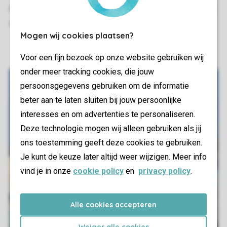
Neem voor meer informatie of boekingen contact met ons
op.
Mogen wij cookies plaatsen?
Voor een fijn bezoek op onze website gebruiken wij
onder meer tracking cookies, die jouw
persoonsgegevens gebruiken om de informatie
beter aan te laten sluiten bij jouw persoonlijke
interesses en om advertenties te personaliseren.
Deze technologie mogen wij alleen gebruiken als jij
ons toestemming geeft deze cookies te gebruiken.
Je kunt de keuze later altijd weer wijzigen. Meer info
vind je in onze
cookie policy
en
privacy policy
.
Alle cookies accepteren
Weiger alle cookies