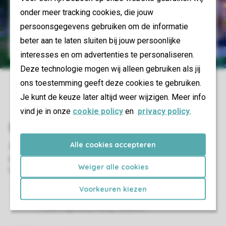
Eten & drinken
onder meer tracking cookies, die jouw
persoonsgegevens gebruiken om de informatie
Gastvrijheid
beter aan te laten sluiten bij jouw persoonlijke
interesses en om advertenties te personaliseren.
Deze technologie mogen wij alleen gebruiken als jij
ons toestemming geeft deze cookies te gebruiken.
Je kunt de keuze later altijd weer wijzigen. Meer info
vind je in onze
cookie policy
en
privacy policy
.
Alle cookies accepteren
Weiger alle cookies
Voorkeuren kiezen
Zo ben je van alle gemakken voorzien en hoef jij alleen
maar te genieten van je vakantie.