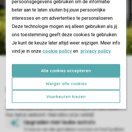
persoonsgegevens gebruiken om de informatie
beter aan te laten sluiten bij jouw persoonlijke
Eten & drinken
interesses en om advertenties te personaliseren.
Overdekt zwembad
Deze technologie mogen wij alleen gebruiken als jij
Gastvrijheid
ons toestemming geeft deze cookies te gebruiken.
Je kunt de keuze later altijd weer wijzigen. Meer info
vind je in onze
cookie policy
en
privacy policy
.
Alle cookies accepteren
Weiger alle cookies
Voorkeuren kiezen
Zo ben je van alle gemakken voorzien en hoef jij alleen