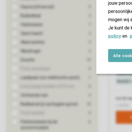
jouw persoo
persoonlijk
mogen wij a
Je kunt de 
policy
en
p
Alle coo