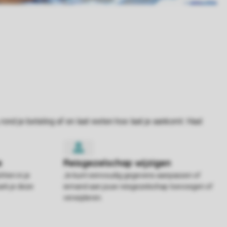
hten in je
Je kunt eenvoudig gegevens aanpassen of
rk je deze
iemand aan jouw reisgezelschap toevoegen of
verwijderen.