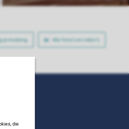
ig je boeking
Alle foto’s en video’s
okies, die