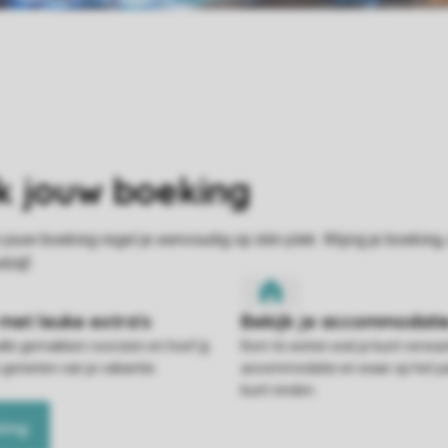
alle gemakken voorzien en hoef jij
Kom te weten wat je kunt verwac
 genieten van je vakantie.
accommodatie en waar op het pa
kunt vinden.
king