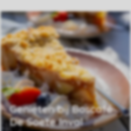
Genieten bij Boscafé
De Soete Inval