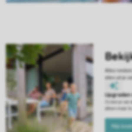
Zo ben je van 
alleen maar te
Mijn boe