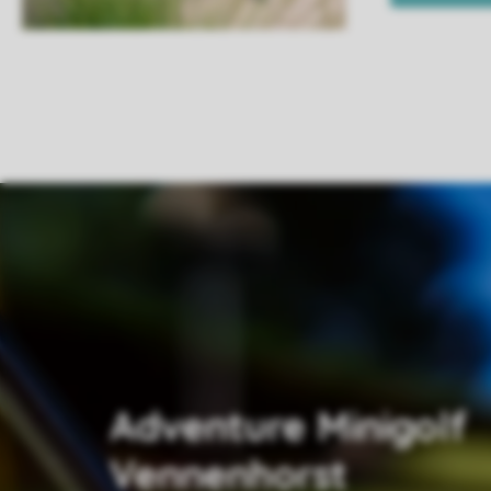
Adventure Minigolf
Vennenhorst