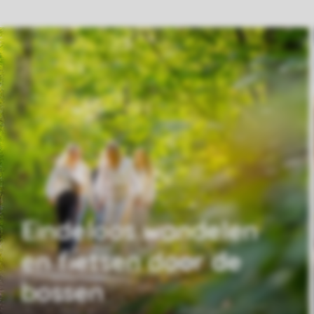
Eindeloos wandelen
en fietsen door de
bossen