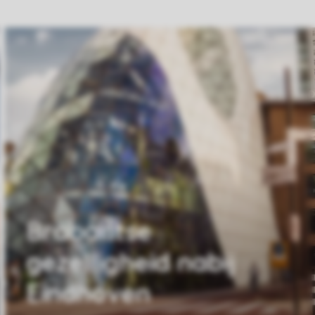
Brabantse
gezelligheid nabij
Eindhoven