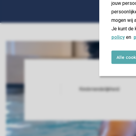
jouw persoo
persoonlijk
mogen wij a
Je kunt de 
policy
en
p
Alle coo
Kindvriendelijkheid
Service Rating from our guests