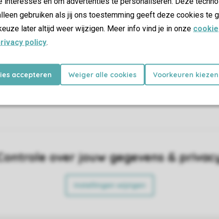
e interesses en om advertenties te personaliseren. Deze techno
 genieten van je vakantie.
accommodatie en waar op het pa
lleen gebruiken als jij ons toestemming geeft deze cookies te g
kunt vinden.
keuze later altijd weer wijzigen. Meer info vind je in onze
cookie
king
rivacy policy
.
kies accepteren
Weiger alle cookies
Voorkeuren kiezen
Controle over jouw gegevens & privac
Instellingen wijzigen