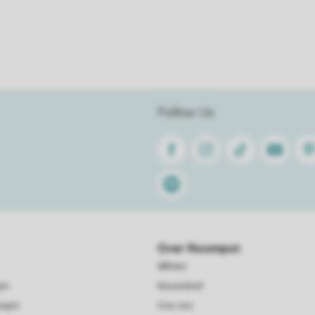
Follow Us
Facebook
Instagram
Tiktok
Youtube
Pin
Spotify
Over Roompot
Affiliate
gen
Nieuwsbrief
kopen
Over ons