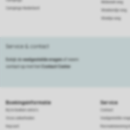
Campings
Midweek weg
Campings Nederland
Weekendje weg
Weekje weg
Service & contact
Bekijk de
veelgestelde vragen
of neem
contact op met het
Contact Center
.
Boekingsinformatie
Service
Bij te boeken extra's
Contact
Onze zekerheden
Veelgestelde vra
Keycard
Recreatiewoning 