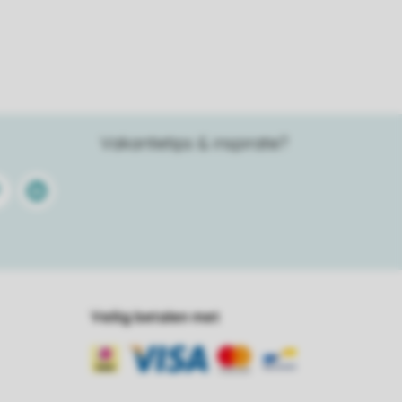
Vakantietips & inspiratie?
terest
Linkedin
Veilig betalen met