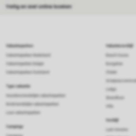
Veilig en snel online boeken
Vakantieparken
Vakantieverblijf
Vakantieparken Nederland
Beach house
Vakantieparken België
Bungalow
Vakantieparken Duitsland
Chalet
Groepsaccommod
Type vakantie
Lodge
Huisdiervriendelijke vakantieparken
Strandhuis
Kindvriendelijke vakantieparken
Villa
Luxe vakantieparken
Verblijf
Campings
Last minutes