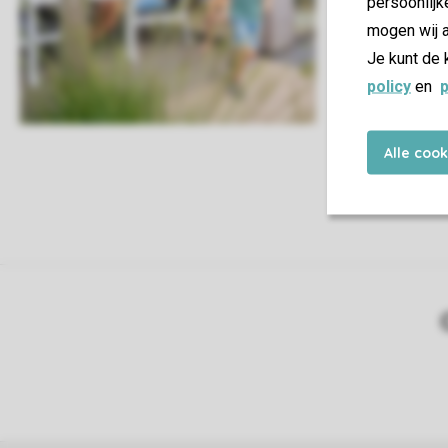
persoonlijk
alleen maar te
mogen wij a
Je kunt de 
Mijn boe
policy
en
p
Alle coo