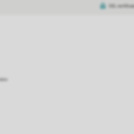
SSL certifica
atie