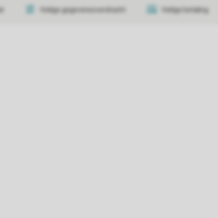
at
Veilige gegevensoverdracht
Veilige betaling