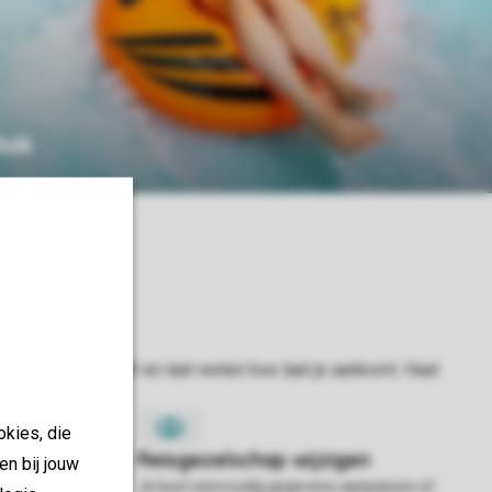
duik
okies, die
en bij jouw
hten in je
Je kunt eenvoudig gegevens aanpassen of