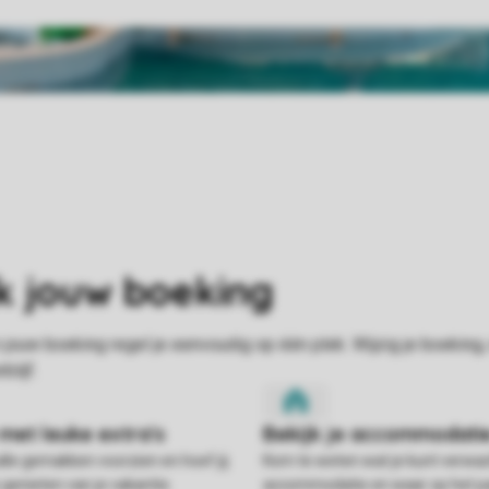
alle gemakken voorzien en hoef jij
Kom te weten wat je kunt verwac
 genieten van je vakantie.
accommodatie en waar op het pa