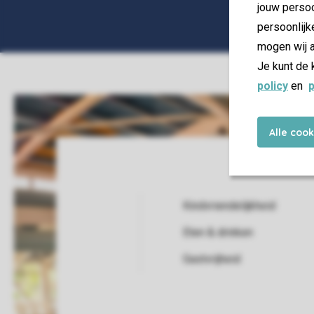
jouw persoo
persoonlijk
mogen wij a
Je kunt de 
policy
en
p
Alle coo
Kindvriendelijkheid
Eten & drinken
Service Rating from our guests
Gastvrijheid