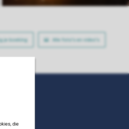
ig je boeking
Alle foto’s en video’s
okies, die