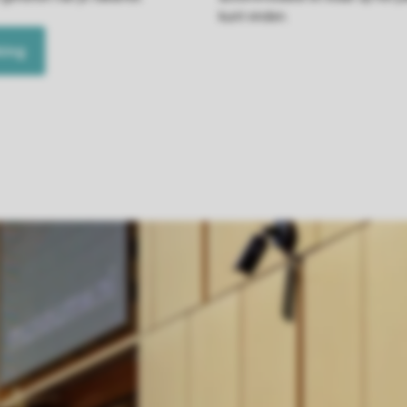
kunt vinden.
king