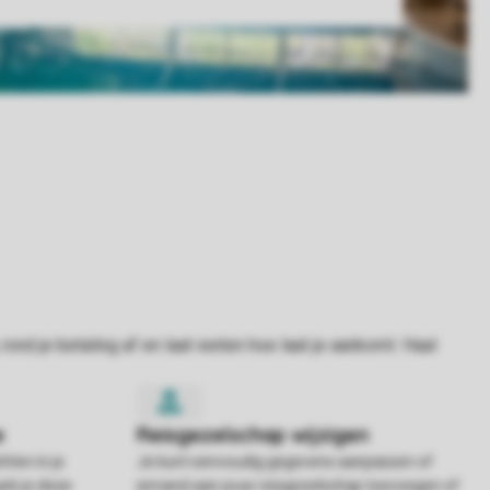
hten in je
Je kunt eenvoudig gegevens aanpassen of
rk je deze
iemand aan jouw reisgezelschap toevoegen of