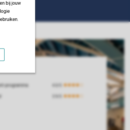
en bij jouw
logie
ebruiken.
ent-programma
d