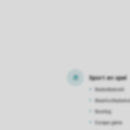
Sport en spel
Basketbalveld
Beachvolleybalve
Bowling
Escape game