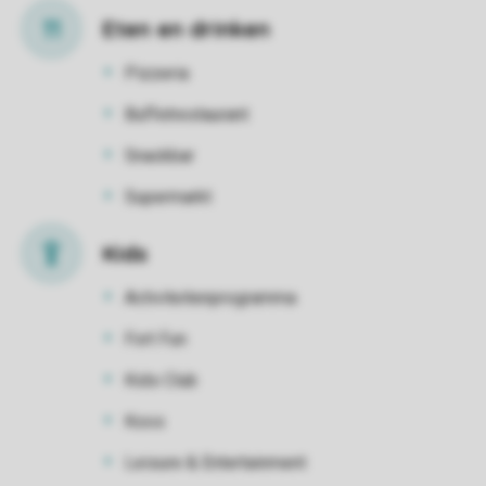
Eten en drinken
Pizzeria
Buffetrestaurant
Snackbar
Supermarkt
Kids
Activiteitenprogramma
Fort Fun
Kids Club
Koos
Leisure & Entertainment