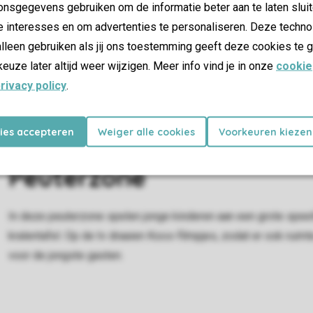
Hier speel je spelletjes, ontdek je de indoor speeltuin, vind 
nsgegevens gebruiken om de informatie beter aan te laten sluit
handboog! Een gezellige plek waar tieners samen komen om te ch
e interesses en om advertenties te personaliseren. Deze techno
in de fashion- & giftshop voor leuke souvenirs en cadeaus.
lleen gebruiken als jij ons toestemming geeft deze cookies te g
keuze later altijd weer wijzigen. Meer info vind je in onze
cookie
rivacy policy
.
kies accepteren
Weiger alle cookies
Voorkeuren kiezen
Peuterzone
In deze peuterzone spelen jonge kinderen aan een grote spee
kralentafel. Op de tv draaien Koos-filmpjes, zodat er ook ruimt
voor de jongste gasten.