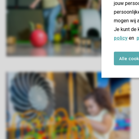
jouw persoo
persoonlijk
mogen wij a
Je kunt de 
policy
en
p
Alle coo