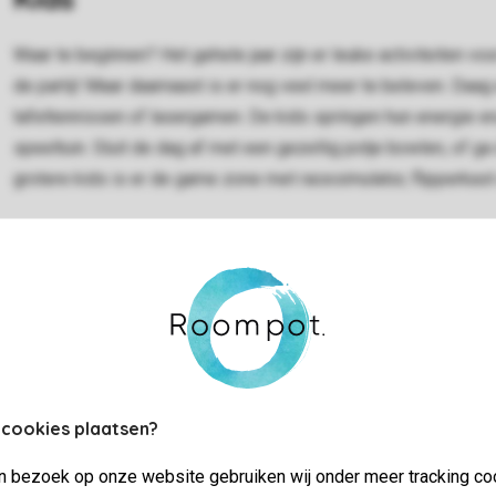
Waar te beginnen? Het gehele jaar zijn er leuke activiteiten vo
de partij! Maar daarnaast is er nog veel meer te beleven. Daag
tafeltennissen of lasergamen. De kids springen hun energie eru
speeltuin. Sluit de dag af met een gezellig potje bowlen, of
grotere kids is er de game zone met racesimulator, flipperkast
Sport en spel
 cookies plaatsen?
Naast zwemmen en geplande activiteiten is er nog veel meer te
sport- en speelveld. Op het park is ook een indoorklimwand waa
jn bezoek op onze website gebruiken wij onder meer tracking co