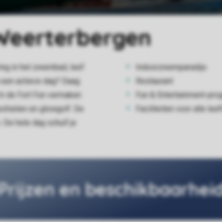
 Weerterbergen
ing in het zwembad, leef
Indoorzwemparadijs
 in een actieve dag? Daag
Restaurant
 In de Fort Fun vermaken
Fun & Entertainment-pr
chieten en glowgolf. De
Faciliteiten voor alle leef
 De hele dag schuif je
Prijzen en beschikbaarhei