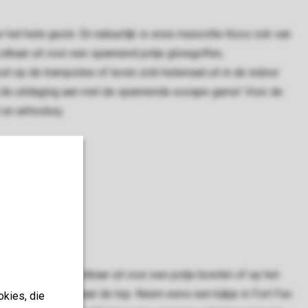
or het hele gezin. En natuurlijk is onze mascotte Koos ook van
 elkaar uit voor een spannend potje glowgolfen,
it op de trampoline of leven zich helemaal uit in de indoor
 ga de uitdaging aan met de spannende escape game! Voor de
 en airhockey.
 beleven. Daag elkaar uit voor een potje bowlen of op het
r je kunt racen naar de top. Neem eens een kijkje in Fort Fun.
okies, die