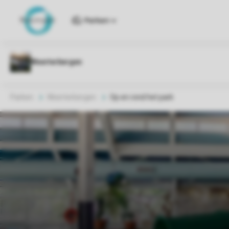
Parken
Parken
Weerterbergen
Op en rond het park