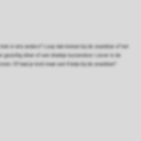
trek in iets anders? Loop dan binnen bij de snackbar of het
en gezellig diner of een drankje tussendoor. Liever in de
en. Of haal je toch maar een frietje bij de snackbar?