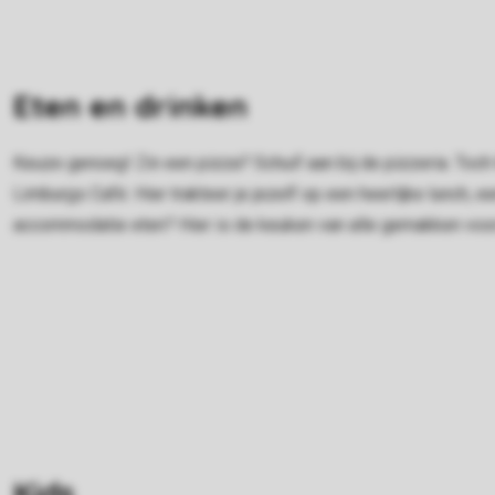
Eten en drinken
Keuze genoeg! Zin een pizza? Schuif aan bij de pizzeria. Toch 
Limburgs Café. Hier trakteer je jezelf op een heerlijke lunch, e
accommodatie eten? Hier is de keuken van alle gemakken voorzi
Kids