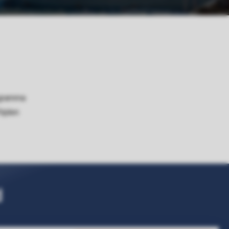
ogramma
tijden
d