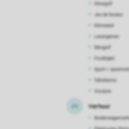
Glowgolf
Jeu de boules
Klimwand
Lasergamen
Minigolf
Poolbiljart
Sport-/ speelvel
Tafeltennis
Visvijver
Verhuur
Bolderwagenverh
Elektrische-fiets