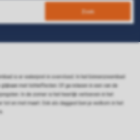
Zoek
mbad is er waterpret in overvloed. In het binnenzwembad
 glijbaan met lichteffecten. Of ga relaxen in een van de
jongsten. In de zomer is het heerlijk vertoeven in het
tot en met maart. Ook als daggast ben je welkom in het
s.