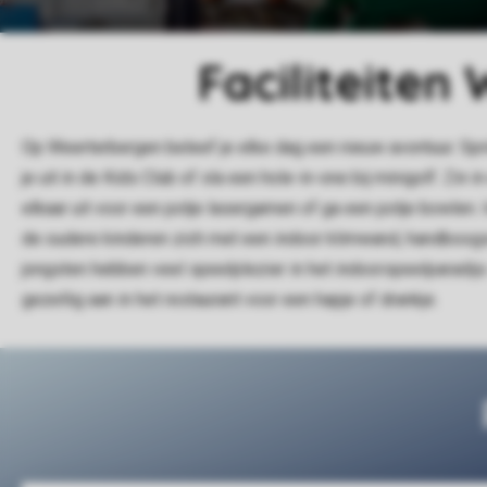
Faciliteiten
Op Weerterbergen beleef je elke dag een nieuw avontuur. Spr
je uit in de Kids Club of sla een hole-in-one bij minigolf. Zin
elkaar uit voor een potje lasergamen of ga een potje bowlen.
de oudere kinderen zich met een indoor klimwand, handboogs
jongsten hebben veel speelplezier in het indoorspeelparadijs.
gezellig aan in het restaurant voor een hapje of drankje.