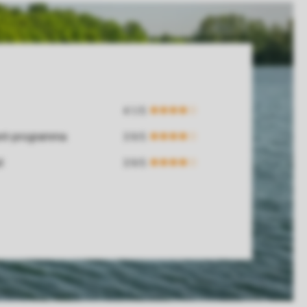
ent-programma
d