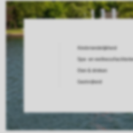
Kindvriendelijkheid
Spa- en wellnessfaciliteit
Service Rating from our guests
Eten & drinken
Gastvrijheid