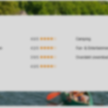
Camping
en
Fun- & Entertainm
Overdekt zwemba