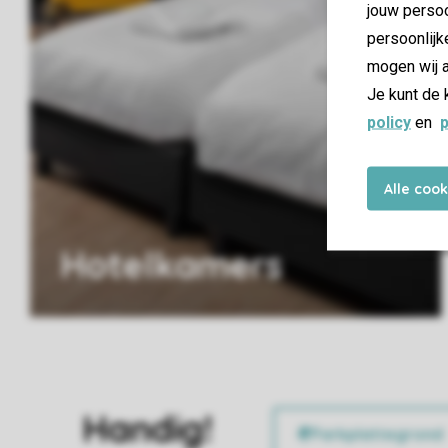
jouw persoo
persoonlijk
mogen wij a
Je kunt de 
policy
en
p
Alle coo
Hotelkamers
Handig!