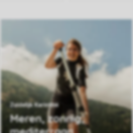
Zuidelijk Karinthië
Meren, zonnig,
mediterraan