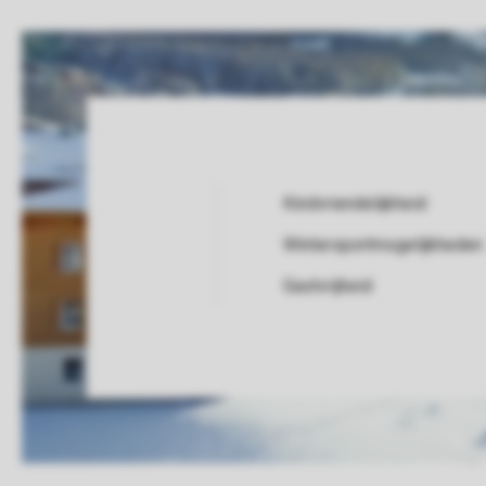
Kindvriendelijkheid
Wintersportmogelijkheden
Service Rating from our guests
Gastvrijheid