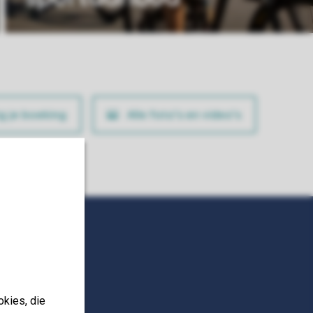
ig je boeking
Alle foto’s en video’s
okies, die