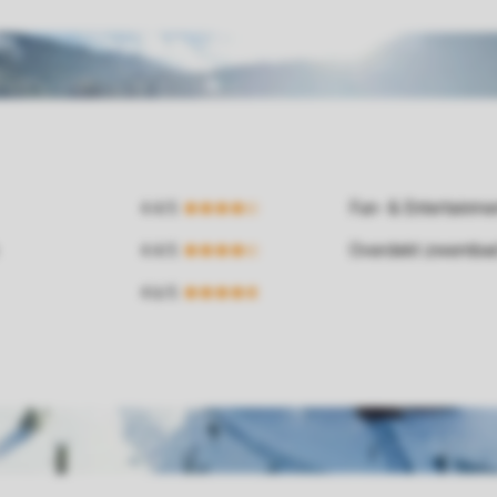
Fun- & Entertainm
Overdekt zwemba