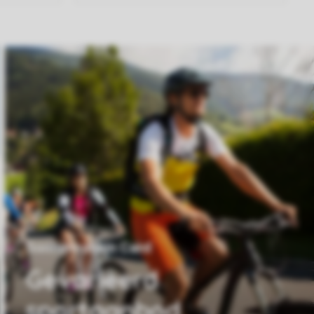
Sonnenschein Card
Gevarieerd
sportaanbod