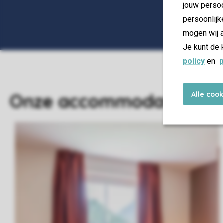
jouw persoo
persoonlijk
mogen wij a
Je kunt de 
policy
en
p
Alle coo
Onze accommodaties