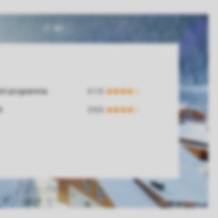
ent-programma
d