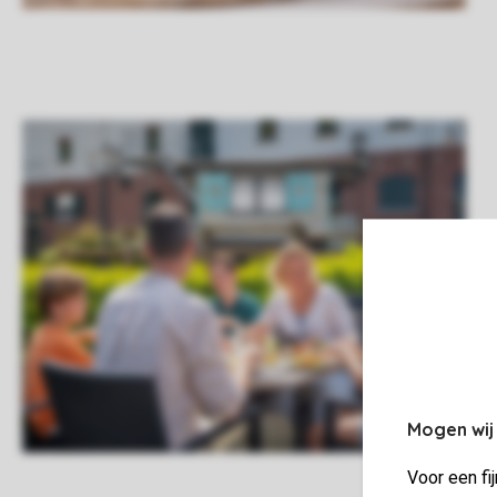
Mogen wij
Voor een fi