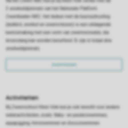
Na het Zwem-ABC kun je bij Klein Vink verder met de
3 snorkeldiploma's van het Nationale Platform
Zwembaden NRZ. Het duiken met de basisuitrusting
(duikbril, snorkel en zwemvliezen) is een uitdagende
kennismaking met een vorm van zwemrecreatie, die
levenslang kan worden beoefend. Er zijn in totaal drie
snorkeldiploma's.
Zwemlessen
Activiteiten
Bij Zwemschool Klein Vink kun je ook terecht voor andere
wateractiviteiten, zoals: Baby- en peuterzwemmen,
aquajogging, trimzwemmen en discozwemmen.