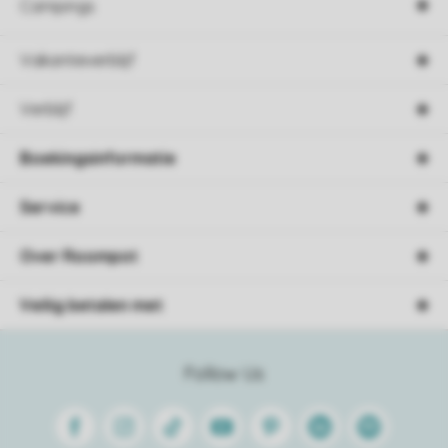
Campings
Vakantieverblijf
Verblijf
Boekingsinformatie
Service
Over Roompot
Veilig betalen met
Follow Us
Facebook
Instagram
Tiktok
Youtube
Pinterest
Linkedin
Spotify