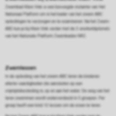
Zwembad Klein Vink is een bevoegde instantie van Het
Nationaal Platform om in het kader van het zwem ABC
opleidingen te verzorgen en te examineren. Na het Zwem-
ABC kun je bij Klein Vink verder met de 3 snorkeldiploma's
van het Nationale Platform Zwembaden NRZ.
Zwemlessen
In de opleiding van het zwem ABC leren de kinderen
allerlei vaardigheden die aansluiten op een
vrijetijdsbesteding in, op en aan het water. De weg van het
leren zwemmen wordt onderverdeeld in 5 groepen. Per
groep heeft een kind 12 lessen om de eisen te leren.