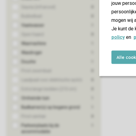
jouw persoo
persoonlijk
mogen wij a
Je kunt de 
policy
en
p
Alle coo