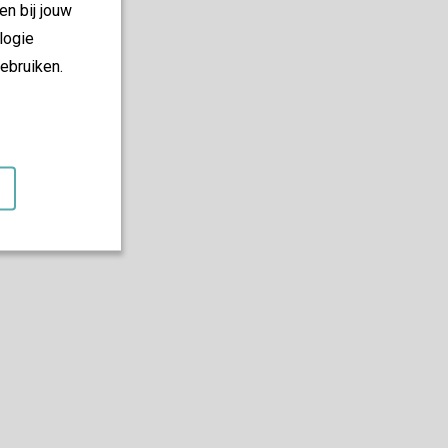
en bij jouw
logie
ebruiken.