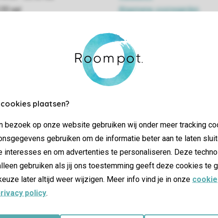
 cookies plaatsen?
jn bezoek op onze website gebruiken wij onder meer tracking co
nsgegevens gebruiken om de informatie beter aan te laten sluit
e interesses en om advertenties te personaliseren. Deze techno
lleen gebruiken als jij ons toestemming geeft deze cookies te g
keuze later altijd weer wijzigen. Meer info vind je in onze
cookie
rivacy policy
.