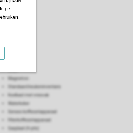
en bij jouw
logie
ebruiken.
Keuken
Open keuken
Vaatwasser
Oven
Magnetron
Standaard keukeninventaris
Koelkast met vriesvak
Waterkoker
Senseo koffiezetapparaat
Filterkoffiezetapparaat
Gasplaat (4-pits)