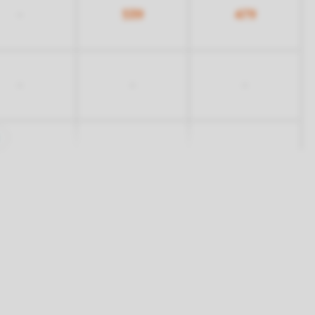
539
479
-
-
-
-