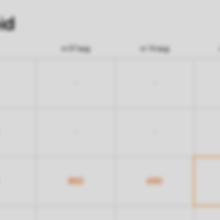
id
vr 07 aug
vr 14 aug
-
-
-
-
850
690