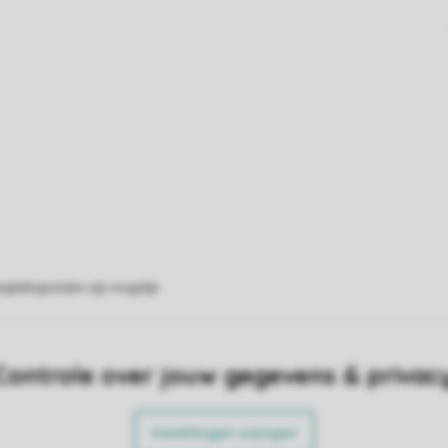
eplattegronden zijn mogelijk.
Controle over jouw gegevens & privac
Instellingen wijzigen