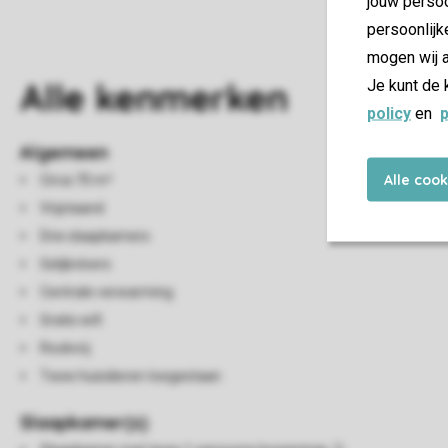
jouw persoo
persoonlijk
mogen wij a
Alle
kenmerken
Je kunt de 
policy
en
p
Algemeen
Alle coo
Circa 70 m²
Vrijstaand
Drie slaapkamers
Gelijkvloers
Centrale verwarming
Gratis wifi
Rookvrij
Twee huisdieren toegestaan
Slaapkamer(s)