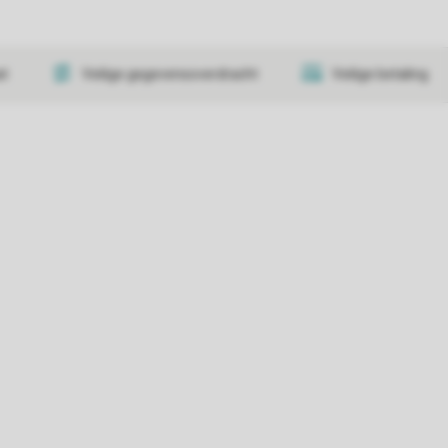
at
Veilige gegevensoverdracht
Veilige betaling