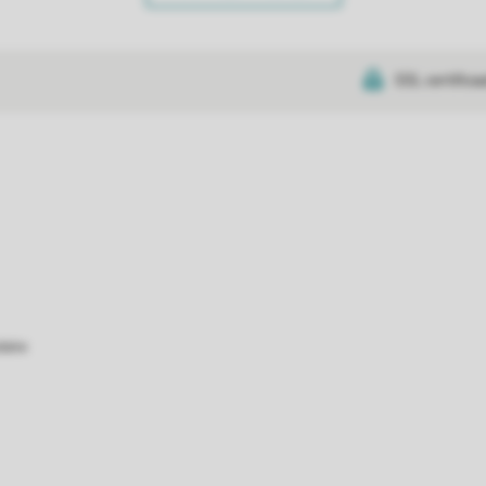
SSL certifica
atie