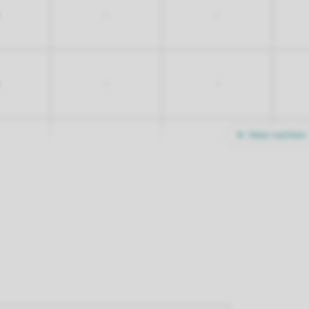
-
-
-
-
Meer nachten