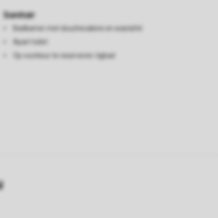
Sanitair
Badkamer met douchecabine en wastafel
Apart toilet
Op voorkeur te reserveren: ligbad
y