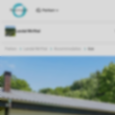
Parken
Parken
Landal Wirfttal
Accommodaties
6ce