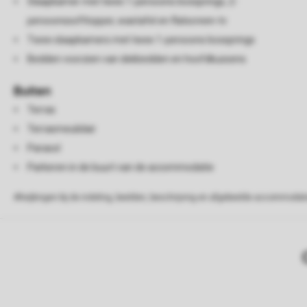
Slaapkamer met twee 1-persoons boxsprings, 2-
persoonssofttopper, wastafel en flatscreen-tv
Twee slaapkamers met twee 1-persoons boxsprings
Bedden voorzien van dekbedden en hoofdkussens
Buiten
Terras
Terrasmeubilair
Parasol
Parkeren in de buurt van de accommodatie
Afwijkingen bij de indeling, beelden, beschrijving en afgebeelde accommodati