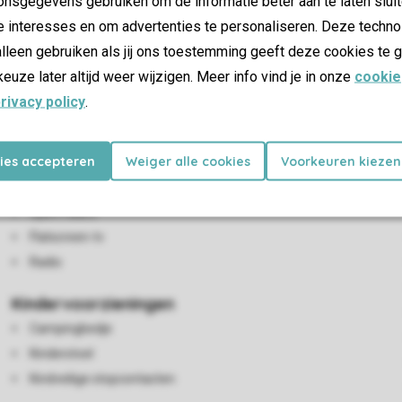
nsgegevens gebruiken om de informatie beter aan te laten sluit
e interesses en om advertenties te personaliseren. Deze techno
lleen gebruiken als jij ons toestemming geeft deze cookies te g
keuze later altijd weer wijzigen. Meer info vind je in onze
cookie
rivacy policy
.
Woon-/eetkamer
kies accepteren
Weiger alle cookies
Voorkeuren kiezen
Zithoek
Eethoek
Open haard
Flatscreen-tv
Radio
Kindervoorzieningen
Campingbedje
Kinderstoel
Kindveilige stopcontacten