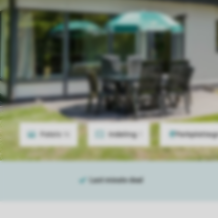
Foto's
16
Indeling
1