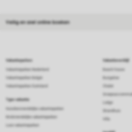
Veilig en snel online boeken
Vakantieparken
Vakantieverblijf
Vakantieparken Nederland
Beach house
Vakantieparken België
Bungalow
Vakantieparken Duitsland
Chalet
Groepsaccommod
Type vakantie
Lodge
Huisdiervriendelijke vakantieparken
Strandhuis
Kindvriendelijke vakantieparken
Villa
Luxe vakantieparken