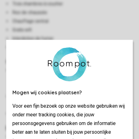
Trois chambres à coucher
Rez-de-chaussée
Chauffage central
Gratis wifi
Interdiction de fumer
Deux animaux acceptés
Chambre(s) à coucher
Chambre à coucher avec deux lits boxspring pour 1
personne, surmatelas pour 2 personnes, lavabo et
téléviseur à écran plat
Mogen wij cookies plaatsen?
Deux chambres à coucher avec deux boxsprings 1
personne
Voor een fijn bezoek op onze website gebruiken wij
Lits avec couettes et coussins
onder meer tracking cookies, die jouw
persoonsgegevens gebruiken om de informatie
Extérieur
beter aan te laten sluiten bij jouw persoonlijke
Terrasse