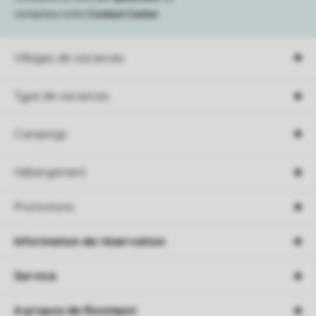
contactez notre
Contact Center
.
Villages de vacances
Type de vacances
Campings
Hébergement
Promotions
Information de réservation
Service
A propos de Roompot