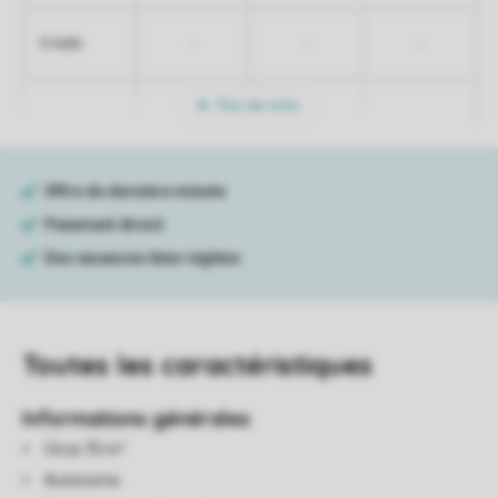
-
-
-
5 nuits
Plus de nuits
Toutes
les caractéristiques
Informations générales
Circa 70 m²
Autonome