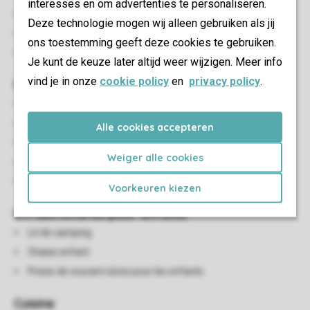
interesses en om advertenties te personaliseren.
Mobilier de jardin
Deze technologie mogen wij alleen gebruiken als jij
Parasol
ons toestemming geeft deze cookies te gebruiken.
Stationnement à proximité du logement
Je kunt de keuze later altijd weer wijzigen. Meer info
vind je in onze
cookie policy
en
privacy policy
.
Salon/salle à manger
Coin salon
Salle à manger
Alle cookies accepteren
Cheminée
Weiger alle cookies
Tv écran plat
Radio
Voorkeuren kiezen
Infrastructures pour enfants
Lit de camping
Chaise enfant
Prises de courant sûres pour les enfants
Cuisine