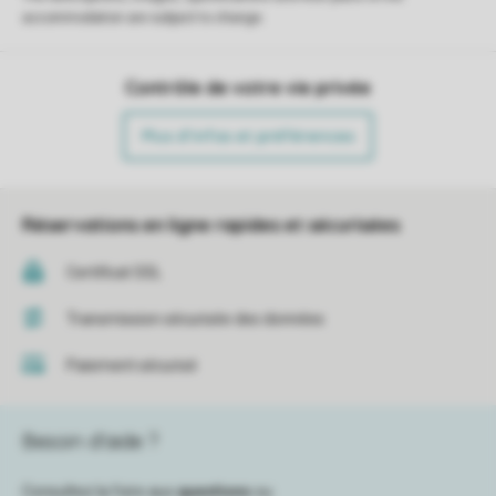
accommodation are subject to change.
Contrôle de votre vie privée
Plus d’infos et préférences
Réservations en ligne rapides et sécurisées
Certificat SSL
Transmission sécurisée des données
Paiement sécurisé
Besoin d’aide ?
Consultez la foire aux
questions
ou