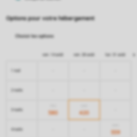
Options pour votre hébergement
ven. 14 août
ven. 28 août
lun. 31 août
-
-
-
1 nuit
-
-
-
2 nuits
750
640
-
3 nuits
580
420
589
-
-
4 nuits
559