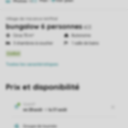
Plan
1
Photos
16
Village de Vacance Wirfttal
bungalow 6 personnes
6CE
Circa 70 m²
Autonome
3 chambres à coucher
1 salle de bains
Toutes
les caractéristiques
Prix et disponibilité