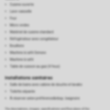
Cuisine ouverte
Lave-vaisselle
Four
Micro-ondes
Matériel de cuisine standard
Réfrigérateur avec congélateur
Bouilloire
Machine à café Senseo
Machine à café
Table de cuisson au gaz (4 feux)
Installations sanitaires
Salle de bains avec cabine de douche et lavabo
Toilette séparée
À réserver selon préférence&nbsp;: baignoire
The descriptions, images, specifications and floor plans of the