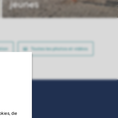
jeunes
tion
Toutes les photos et vidéos
okies, die