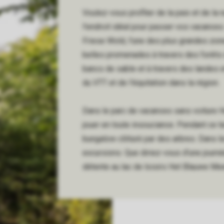
Voulez-vous profiter de la paix et de la
l'endroit idéal pour passer vos vacances
Friese Wold, l'une des plus grandes zon
belles promenades à travers des forêts d
bancs de sable et à travers des landes e
du VTT et de l'équitation dans la région.
Dans le parc de vacances sans voiture He
jouer en toute insouciance. Pendant ce t
bungalow clôturé par des arbres. Dans l
excursions. Que diriez-vous d'une jour
détente au lac de loisirs Het Blauwe Meer