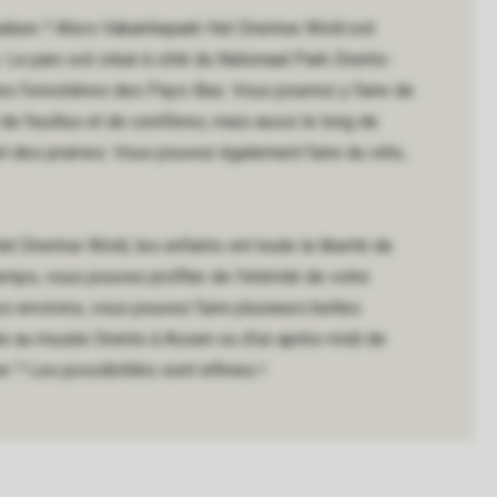
 nature ? Alors Vakantiepark Het Drentse Wold est
. Le parc est situé à côté du Nationaal Park Drents-
es forestières des Pays-Bas. Vous pourrez y faire de
e feuillus et de conifères, mais aussi le long de
t des prairies. Vous pouvez également faire du vélo,
t Drentse Wold, les enfants ont toute la liberté de
emps, vous pouvez profiter de l'intimité de votre
es environs, vous pouvez faire plusieurs belles
née au musée Drents à Assen ou d'un après-midi de
 ? Les possibilités sont infinies !