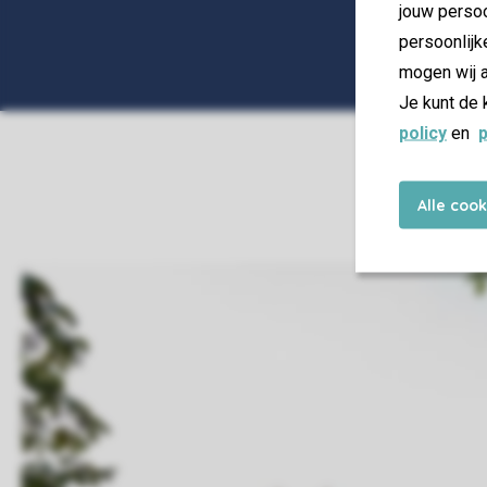
jouw persoo
persoonlijk
mogen wij a
Je kunt de 
policy
en
p
Alle coo