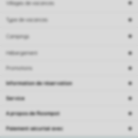
Villages de vacances
Type de vacances
Campings
Hébergement
Promotions
Information de réservation
Service
A propos de Roompot
Paiement sécurisé avec