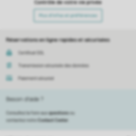
Contrôle de votre vie privée
Plus d’infos et préférences
Réservations en ligne rapides et sécurisées
Certificat SSL
Transmission sécurisée des données
Paiement sécurisé
Besoin d’aide ?
Consultez la foire aux
questions
ou
contactez notre
Contact Center
.