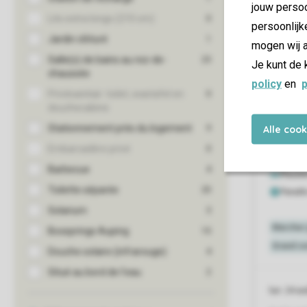
jouw persoo
persoonlijk
mogen wij a
Je kunt de 
policy
en
p
Alle coo