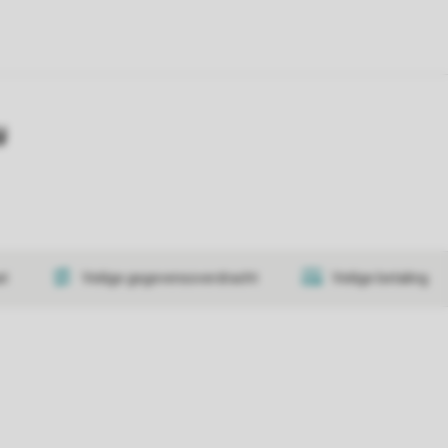
y
at
Veilige gegevensoverdracht
Veilige betaling