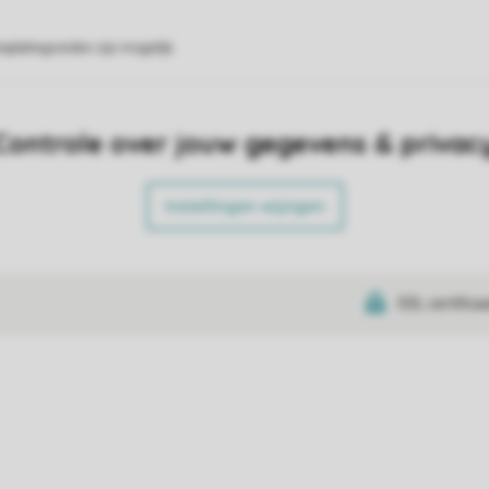
eplattegronden zijn mogelijk.
Controle over jouw gegevens & privac
Instellingen wijzigen
SSL certifica