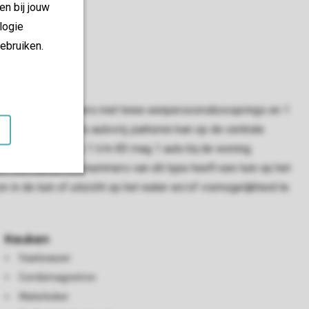
en bij jouw
logie
ebruiken.
r zijn 2 slaapkamers met twee eenpersoonsboxsprings en 1
ark is grotendeels autovrij; parkeren kan op de centrale
en. Bij bungalows 1 t/m 83 mag 1 auto bij de woning.
 een aantal huisnummers van dit type heeft een tuin op het
n in de tuin of uitzicht op het water en/of vismogelijkheid te
Keuken
Vaatwasser
Combimagnetron
Waterkoker