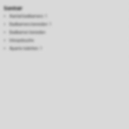
Sanitair
Aantal badkamers: 1
Badkamers beneden: 1
Badkamer beneden
Inloopdouche
Aparte toiletten: 1