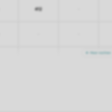
412
-
-
-
Meer nachten