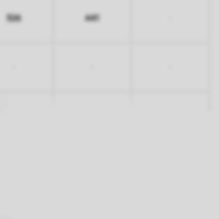
326
441
-
-
-
-