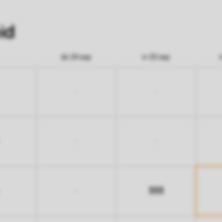
id
do 24 sep
vr 25 sep
-
-
-
-
333
-