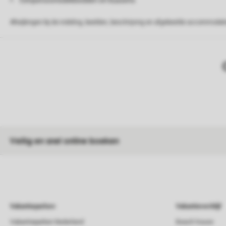
Eenpersoonsdekbedden en kussens
Afwijkingen bij de indeling, beelden, beschrijving en afgebeelde accommodati
Veilig en snel online boeken
Vakantieparken
Vakantieverblijf
Vakantieparken Nederland
Beach house