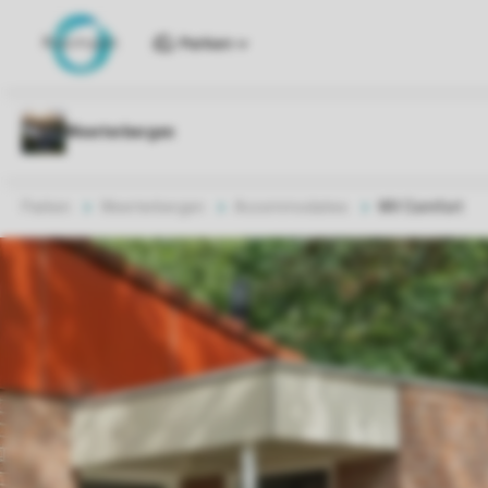
Parken
Parken
Weerterbergen
Accommodaties
WV Comfort