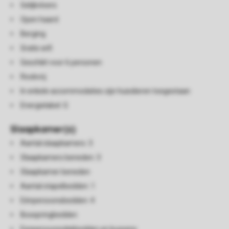
Gelijkvloers
Open haard
Berging
Gratis wifi
Geschikt voor 6 personen
Rookvrij
In enkele accommodaties zijn huisdieren toegestaan
Energielabel: G
Slaapkamer(s)
Aantal slaapkamers: 3
Slaapkamers beneden: 3
Slaapkamer beneden
Aantal stapelbedden: 1
Eénpersoonsbedden: 4
Boxspringbedden