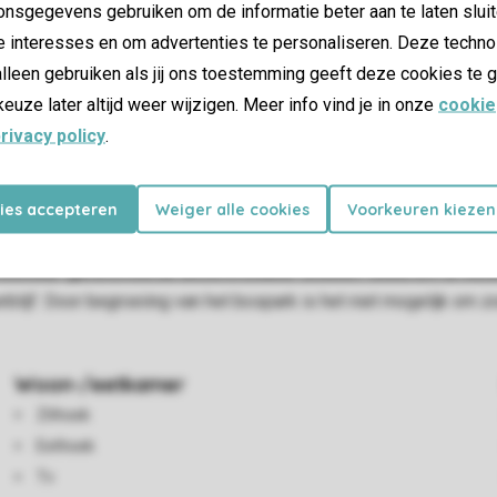
nsgegevens gebruiken om de informatie beter aan te laten sluit
e interesses en om advertenties te personaliseren. Deze techno
lleen gebruiken als jij ons toestemming geeft deze cookies te g
keuze later altijd weer wijzigen. Meer info vind je in onze
cookie
rivacy policy
.
, eethoek en open keuken met combimagnetron en vaatwasser. E
apart toilet. De tuin heeft meubilair en er is gratis wifi. Het p
kies accepteren
Weiger alle cookies
Voorkeuren kiezen
 je met de auto bij je bungalow komen om bagage in of uit te lad
oorkeur 'gerenoveerde accommodatie' boeken. Goed om te weten:
rblijf. Door begroeiing van het bospark is het niet mogelijk om zo
Woon-/eetkamer
Zithoek
Eethoek
Tv