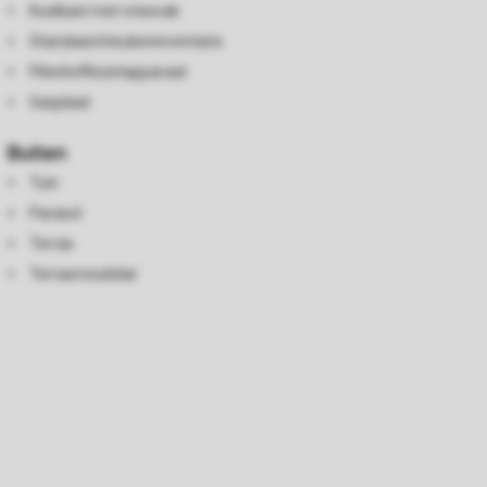
Koelkast met vriesvak
Standaard keukeninventaris
Filterkoffiezetapparaat
Gasplaat
Buiten
Tuin
Parasol
Terras
Terrasmeubilair