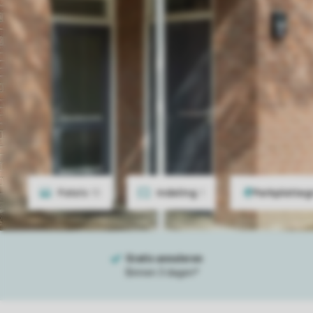
Foto's
15
Indeling
1