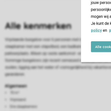
jouw persoo
persoonlijk
mogen wij a
Alle
kenmerken
Je kunt de 
policy
en
p
Vrijstaande bungalow voor 6 personen met ruime woonkamer
slaapkamer met een stapelbed, een badkamer met douche en een 
Alle coo
parkeerplaats. Alleen op vaste aankomst- en vertrekdagen kun
Sommige bungalows zijn recent vernieuwd en kun je met de v
zuiden, ligging aan het water of vismogelijkheid bij vakantieve
garanderen.
Algemeen
70 m²
Vrijstaand
Drie slaapkamers