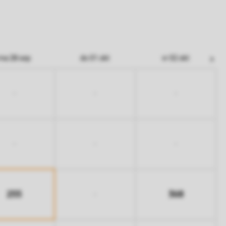
ma 28 sep
do 01 okt
vr 02 okt
-
-
-
-
-
-
255
368
-