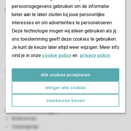
persoonsgegevens gebruiken om de informatie
Buiten
beter aan te laten sluiten bij jouw persoonlijke
Loungeset
interesses en om advertenties te personaliseren.
Gedeeltelijk overdekt terras
Deze technologie mogen wij alleen gebruiken als jij
Picknicktafel
ons toestemming geeft deze cookies te gebruiken.
Hottub
Je kunt de keuze later altijd weer wijzigen. Meer info
Enkele accommodaties parkeren op de centrale
vind je in onze
cookie policy
en
privacy policy
.
parkeerplaats
Woon-/eetkamer
Alle cookies accepteren
Zithoek
Weiger alle cookies
Eethoek
Flatscreen-tv
Voorkeuren kiezen
Kindervoorzieningen
Kinderservies
Campingbedje