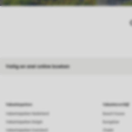
Veilig en snel online boeken
Vakantieparken
Vakantieverblijf
Vakantieparken Nederland
Beach house
Vakantieparken België
Bungalow
Vakantieparken Duitsland
Chalet