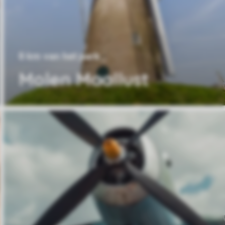
8 km van het park
Molen Maallust