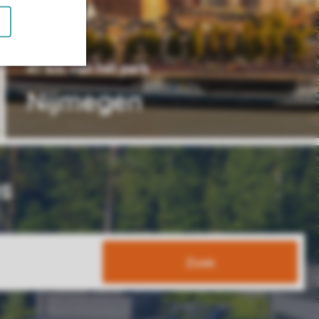
41 km van het park
Nijmegen
s
Zoek