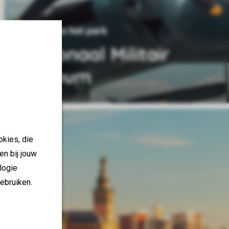
34 km van het park
Nationaal Militair
Museum
okies, die
en bij jouw
logie
ebruiken.