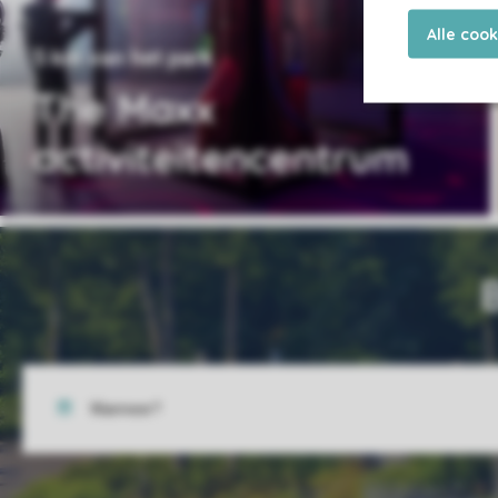
Alle coo
5 km van het park
The Maxx
activiteitencentrum