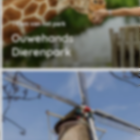
14 km van het park
Ouwehands
Dierenpark