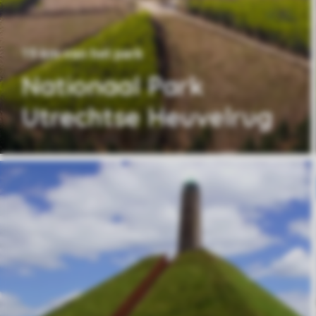
19 km van het park
Nationaal Park
Utrechtse Heuvelrug