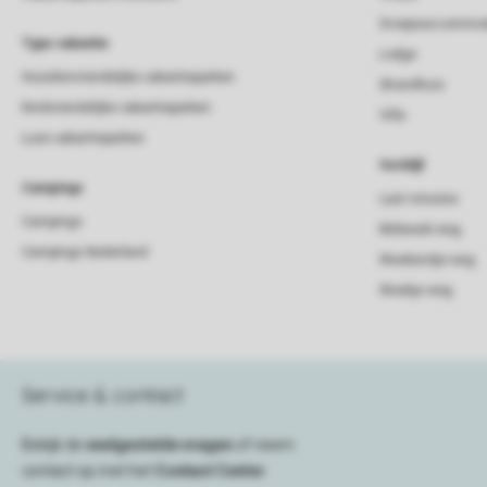
Groepsaccommod
Type vakantie
Lodge
Huisdiervriendelijke vakantieparken
Strandhuis
Kindvriendelijke vakantieparken
Villa
Luxe vakantieparken
Verblijf
Campings
Last minutes
Campings
Midweek weg
Campings Nederland
Weekendje weg
Weekje weg
Service & contact
Bekijk de
veelgestelde vragen
of neem
contact op met het
Contact Center
.