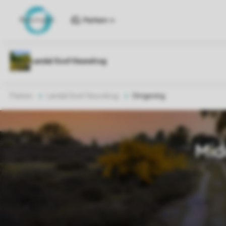
Parken
Parken
Landal Soof Heuvelrug
Omgeving