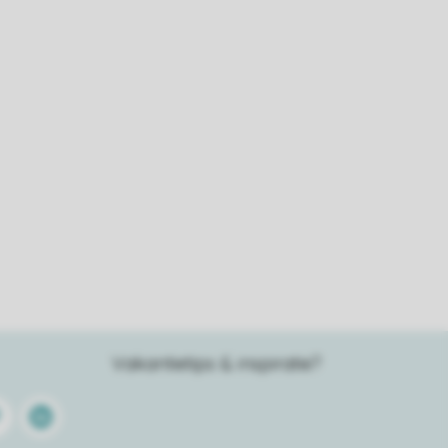
Vakantietips & inspiratie?
terest
Linkedin