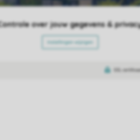
Controle over jouw gegevens & privac
Instellingen wijzigen
SSL certifica