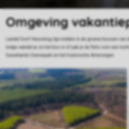
Omgeving vakantie
Landal Soof Heuvelrug ligt midden in de groene bossen van d
lodge wandel je zo het bos in of pak je de fiets voor een tocht
Ouwehands Dierenpark en het historische Amerongen.