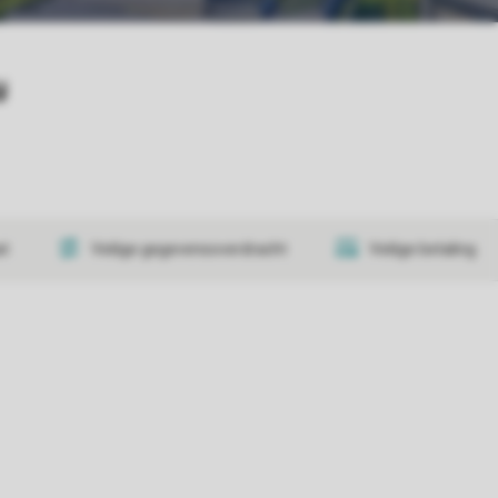
y
at
Veilige gegevensoverdracht
Veilige betaling