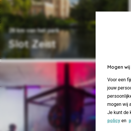
28 km van het park
Slot Zeist
Mogen wij
Voor een fi
jouw persoo
persoonlijk
mogen wij a
Je kunt de 
policy
en
p