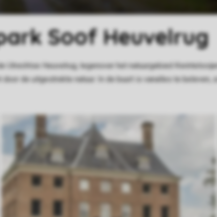
park Soof Heuvelrug
e Utrechtse Heuvelrug, tegenover het natuurgebied Kwintelooijen
 door de uitgestrekte natuur. In de buurt is vanalles te beleven, 