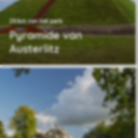
24 km van het park
Pyramide van
Austerlitz