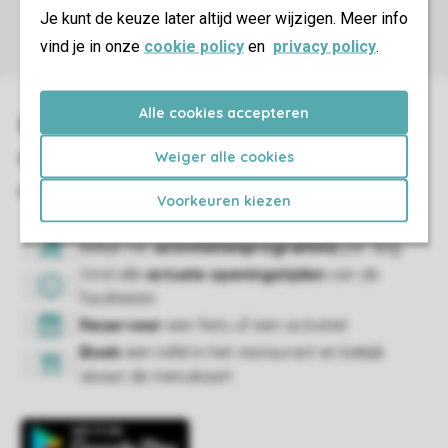
Je kunt de keuze later altijd weer wijzigen. Meer info
vind je in onze
cookie policy
en
privacy policy
.
Alle cookies accepteren
Weiger alle cookies
Voorkeuren kiezen