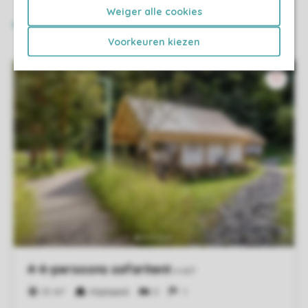
Weiger alle cookies
Voorkeuren kiezen