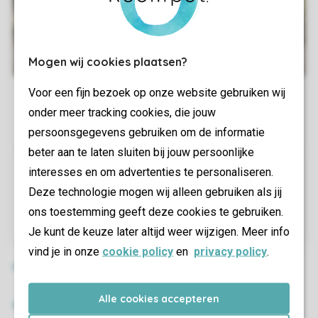
Mogen wij cookies plaatsen?
Voor een fijn bezoek op onze website gebruiken wij
onder meer tracking cookies, die jouw
persoonsgegevens gebruiken om de informatie
beter aan te laten sluiten bij jouw persoonlijke
interesses en om advertenties te personaliseren.
Deze technologie mogen wij alleen gebruiken als jij
ons toestemming geeft deze cookies te gebruiken.
Je kunt de keuze later altijd weer wijzigen. Meer info
vind je in onze
cookie policy
en
privacy policy
.
Alle cookies accepteren