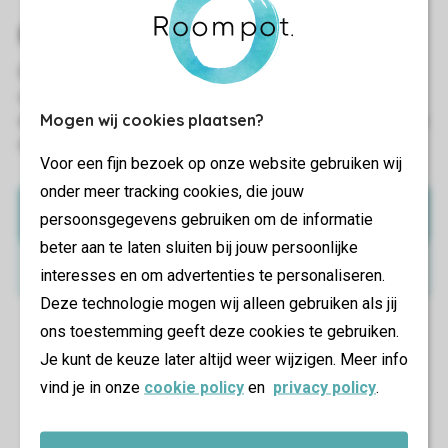
Mogen wij cookies plaatsen?
Voor een fijn bezoek op onze website gebruiken wij
onder meer tracking cookies, die jouw
Naar de app
persoonsgegevens gebruiken om de informatie
beter aan te laten sluiten bij jouw persoonlijke
Bekijk faciliteiten
interesses en om advertenties te personaliseren.
Deze technologie mogen wij alleen gebruiken als jij
ons toestemming geeft deze cookies te gebruiken.
Je kunt de keuze later altijd weer wijzigen. Meer info
vind je in onze
cookie policy
en
privacy policy
.