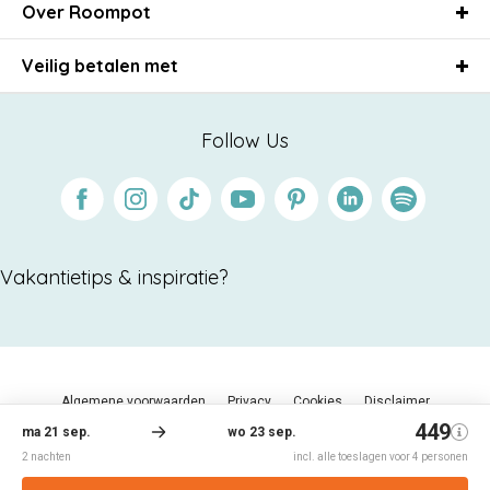
Over Roompot
Veilig betalen met
Follow Us
Facebook
Instagram
Tiktok
Youtube
Pinterest
Linkedin
Spotify
Vakantietips & inspiratie?
Algemene voorwaarden
Privacy
Cookies
Disclaimer
Sitemap
© 2026 Roompot