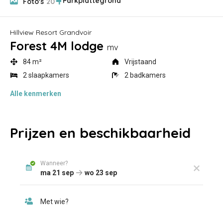
Foto's
20
Hillview Resort Grandvoir
Forest 4M lodge
mv
84 m²
Vrijstaand
2 slaapkamers
2 badkamers
Alle
kenmerken
Prijzen en beschikbaarheid