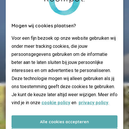
Mogen wij cookies plaatsen?
Voor een fijn bezoek op onze website gebruiken wij
onder meer tracking cookies, die jouw
persoonsgegevens gebruiken om de informatie
21 km van het park
beter aan te laten sluiten bij jouw persoonlijke
Saint-Hubert
interesses en om advertenties te personaliseren.
Deze technologie mogen wij alleen gebruiken als jij
ons toestemming geeft deze cookies te gebruiken.
Je kunt de keuze later altijd weer wijzigen. Meer info
vind je in onze
cookie policy
en
privacy policy
.
Alle cookies accepteren