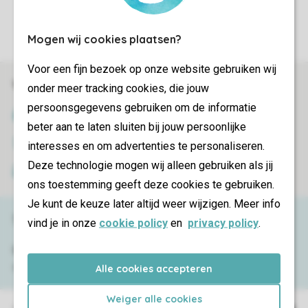
Instellingen wijzigen
Mogen wij cookies plaatsen?
Voor een fijn bezoek op onze website gebruiken wij
Veilig en snel online boeken
onder meer tracking cookies, die jouw
persoonsgegevens gebruiken om de informatie
SSL certificaat
beter aan te laten sluiten bij jouw persoonlijke
Veilige gegevensoverdracht
interesses en om advertenties te personaliseren.
Deze technologie mogen wij alleen gebruiken als jij
Veilige betaling
ons toestemming geeft deze cookies te gebruiken.
Je kunt de keuze later altijd weer wijzigen. Meer info
Service & contact
vind je in onze
cookie policy
en
privacy policy
.
Bekijk de
veelgestelde vragen
of neem
contact op met het
Contact Center
.
Alle cookies accepteren
Weiger alle cookies