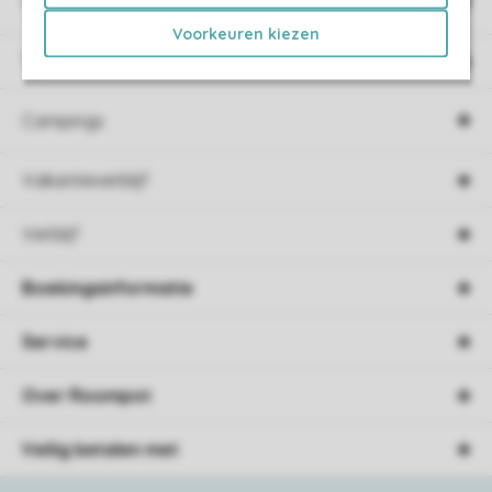
Vakantieparken
Voorkeuren kiezen
Type vakantie
Campings
Vakantieverblijf
Verblijf
Boekingsinformatie
Service
Over Roompot
Veilig betalen met