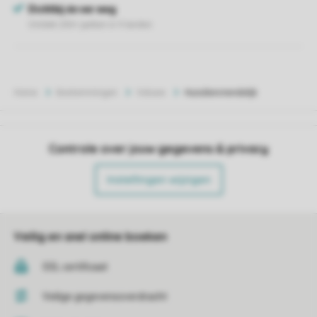
Home
Bestemmingen
Veluwe
Huisdiervriendelijk
Controle over jouw gegevens & privacy
Instellingen wijzigen
Veilig en snel online boeken
SSL certificaat
Veilige gegevensoverdracht