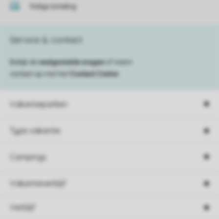
Veilige betaling
Service & contact
Bekijk de
veelgestelde vragen
of neem
contact op met het
Contact Center
.
Vakantieparken
Type vakantie
Campings
Vakantieverblijf
Verblijf