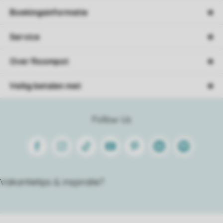
Boekingsinformatie
Service
Over Roompot
Veilig betalen met
Follow Us
Facebook
Instagram
Tiktok
Youtube
Pinterest
Linkedin
Spotify
Vakantietips & inspiratie?