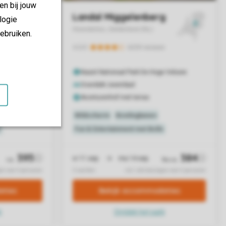
en bij jouw
logie
ebruiken.