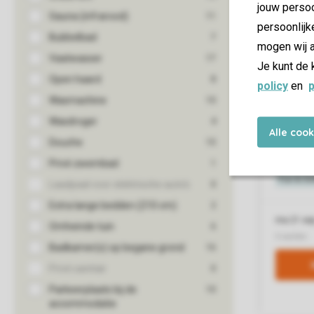
jouw persoo
persoonlijk
mogen wij a
Je kunt de 
policy
en
p
Alle coo