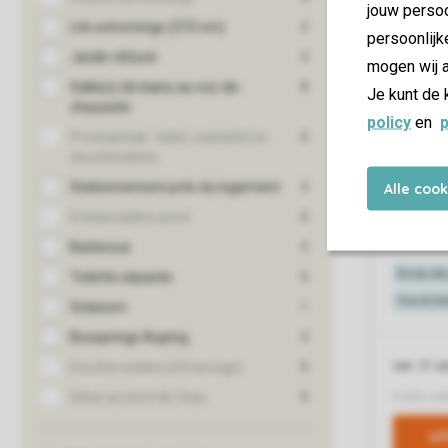
jouw persoo
persoonlijk
mogen wij a
Je kunt de 
policy
en
p
Alle coo