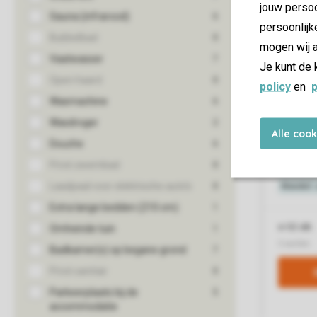
jouw persoo
persoonlijk
mogen wij a
Je kunt de 
policy
en
p
Alle coo