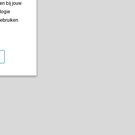
en bij jouw
logie
ebruiken.