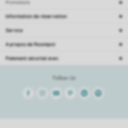
Promotions
Information de réservation
Service
A propos de Roompot
Paiement sécurisé avec
Follow Us
Facebook
Instagram
Youtube
Pinterest
Linkedin
Spotify