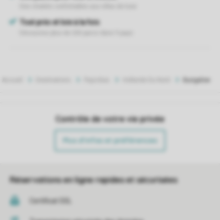
Accueil
Destinations
Pays-Bas
Hollande Du Nord
Bungalow
Contrôle de votre vie privée
Plus d’infos et préférences
Réservations en ligne rapides et sécurisées
Certificat SSL