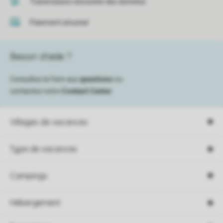
Transmission sécurisée des données
Paiement sécurisé
Besoin d’aide ?
Consultez la foire aux
questions
ou
contactez notre
Contact Center
.
Villages de vacances
Type de vacances
Campings
Hébergement