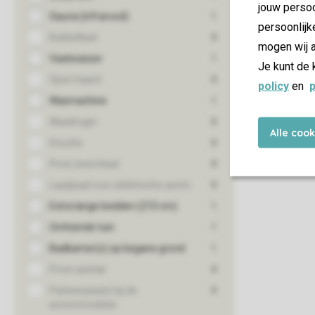
jouw persoo
persoonlijk
mogen wij a
Je kunt de 
policy
en
p
Alle coo