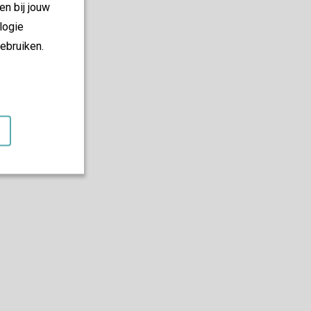
en bij jouw
logie
ebruiken.