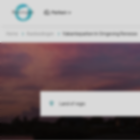
Parken
Home
Aanbiedingen
Vakantieparken In Omgeving Renesse