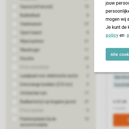
jouw persoo
persoonlijk
mogen wij a
Je kunt de 
policy
en
p
Alle coo