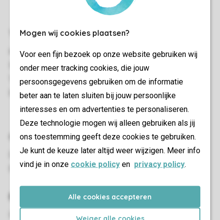
Mogen wij cookies plaatsen?
Voor een fijn bezoek op onze website gebruiken wij
onder meer tracking cookies, die jouw
persoonsgegevens gebruiken om de informatie
beter aan te laten sluiten bij jouw persoonlijke
interesses en om advertenties te personaliseren.
Deze technologie mogen wij alleen gebruiken als jij
ons toestemming geeft deze cookies te gebruiken.
Je kunt de keuze later altijd weer wijzigen. Meer info
vind je in onze
cookie policy
en
privacy policy
.
Alle cookies accepteren
Weiger alle cookies