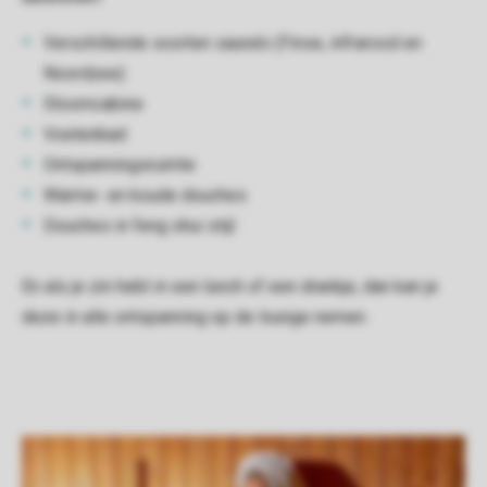
Verschillende soorten sauna’s (Finse, infrarood en
Noordzee)
Stoomcabine
Voetenbad
Ontspanningsruimte
Warme- en koude douches
Douches in feng shui stijl
En als je zin hebt in een lunch of een drankje, dan kan je
deze in alle ontspanning op de lounge nemen.