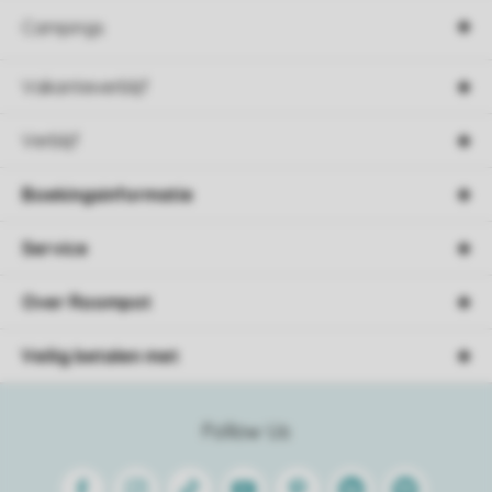
Campings
Vakantieverblijf
Verblijf
Boekingsinformatie
Service
Over Roompot
Veilig betalen met
Follow Us
Facebook
Instagram
Tiktok
Youtube
Pinterest
Linkedin
Spotify