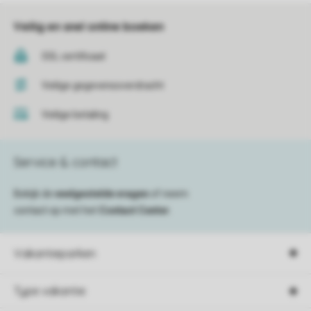
Veilig en snel online boeken
SSL certificaat
Veilige gegevensoverdracht
Veilige betaling
Service & contact
Bekijk de
veelgestelde vragen
of neem
contact op met het
Contact Center
.
Vakantieparken
Type vakantie