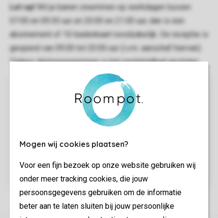
Let op!
Wil je banen zwemmen op werkdagen tussen
07.00 en 09.30 uur en 20.00 en 21.00 uur, dan is een
abonnement of 10-badenkaart noodzakelijk. De receptie is
geopend van 09.00 tot 20.00 uur (i.v.m. aanschaf hiervan).
Tijdens diplomazwemmen is het wedstrijdbad gesloten.
Mogen wij cookies plaatsen?
Voor een fijn bezoek op onze website gebruiken wij
Avontuurlijk genieten
onder meer tracking cookies, die jouw
persoonsgegevens gebruiken om de informatie
beter aan te laten sluiten bij jouw persoonlijke