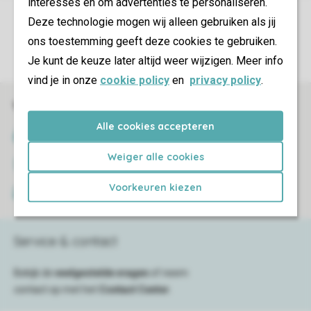
interesses en om advertenties te personaliseren.
Controle over jouw gegevens & privacy
Deze technologie mogen wij alleen gebruiken als jij
ons toestemming geeft deze cookies te gebruiken.
Instellingen wijzigen
Je kunt de keuze later altijd weer wijzigen. Meer info
vind je in onze
cookie policy
en
privacy policy
.
Veilig en snel online boeken
Alle cookies accepteren
SSL certificaat
Weiger alle cookies
Veilige gegevensoverdracht
Voorkeuren kiezen
Veilige betaling
Service & contact
Bekijk de
veelgestelde vragen
of neem
contact op met het
Contact Center
.