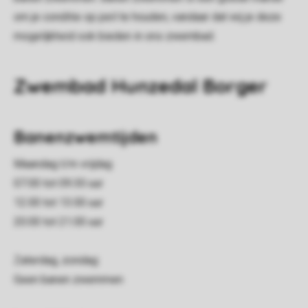
om je conditie op peil te houden, vandaar dat wij je deze
mogelijkheid ook bieden in ons zwembad.
Zwembad Hunzedal Borger
Banenzwemtijden
Maandag t/m vrijdag
07.00 tot 09.30 uur
12.00 tot 13.00 uur
20.00 tot 21.00 uur
Zaterdag, zondag:
Geen banen zwemmen