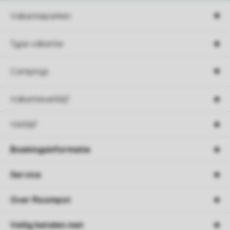
Vakantieparken
Type vakantie
Campings
Vakantieverblijf
Verblijf
Boekingsinformatie
Service
Over Roompot
Veilig betalen met