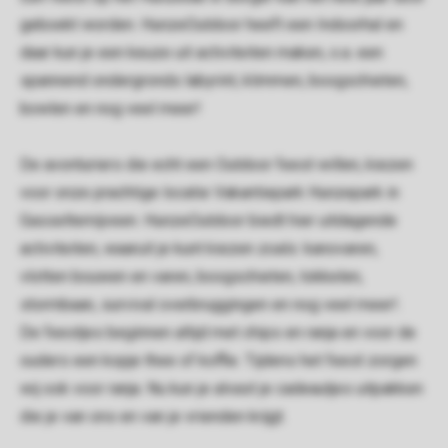
geboekt worden. HunzeOutdoor heeft een Indoorhal en
daar kun je een keuze uit activiteiten maken, o.a. een
spannend ondergronds labyrint, klimmen, boogschieten,
bowlen en nog veel meer!
De avonturiers die echt een Outdoor feest willen, kiezen
voor onze prachtige locatie Vakantiepark Hunzepark in
Gasselternijveen. HunzeOutdoor biedt hier uitdagende
activiteiten, waaruit je kunt kiezen zoals: kanovaren,
vlotten bouwen en varen, boogschieten, tokkelen,
stormbaan, survival overbruggingen en nog veel meer!.
De feestjes beginnen altijd met chips en ranja en voor de
ouders een kopje thee of koffie. Tijdens het feest zorgen
wij ook voor ranja. Nu kun je alvast je cadeautjes uitpakken
die je van ons en van je vrienden krijgt.