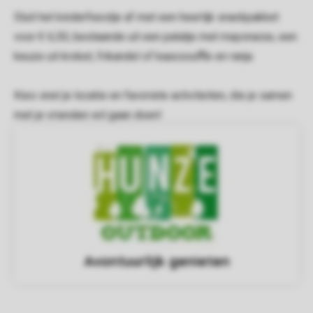
Sluit het kinderfeestje af met een heerlijk snackpakket
voor € 6,50, bestaande uit een patatje met mayonaise, een
keuze uit kroket, frikandel of kaassouffle en ranja.
Kies snel je locatie en favoriete activiteiten, die je samen
met je vrienden wil gaan doen!
Avontuurlijk genieten