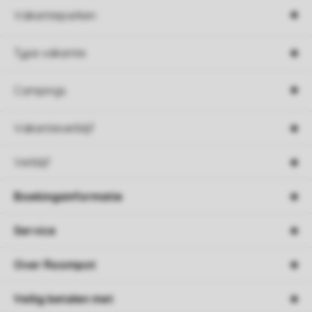
Vakantieparken
Type vakantie
Campings
Vakantieverblijf
Verblijf
Boekingsinformatie
Service
Over Roompot
Veilig betalen met