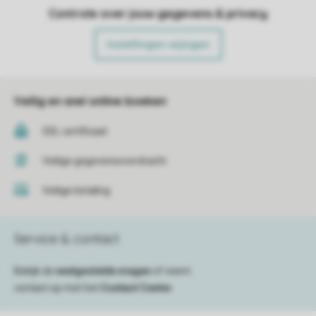
Controle over jouw gegevens & privacy
Instellingen wijzigen
Veilig en snel online boeken
SSL certificaat
Veilige gegevensoverdracht
Veilige betaling
Service & contact
Bekijk de
veelgestelde vragen
of neem
contact op met het
Contact Center
.