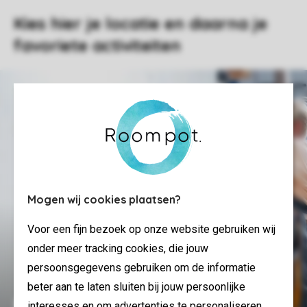
Kies hier je locatie en daarna je
favoriete activiteiten
Mogen wij cookies plaatsen?
Voor een fijn bezoek op onze website gebruiken wij
onder meer tracking cookies, die jouw
persoonsgegevens gebruiken om de informatie
beter aan te laten sluiten bij jouw persoonlijke
Kinderfeest Hunzedal
interesses en om advertenties te personaliseren.