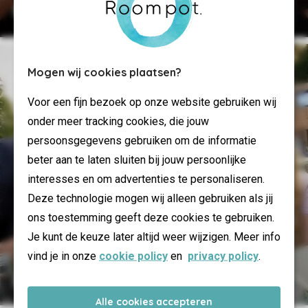
Menukaart
Mogen wij cookies plaatsen?
Voor een fijn bezoek op onze website gebruiken wij
onder meer tracking cookies, die jouw
persoonsgegevens gebruiken om de informatie
beter aan te laten sluiten bij jouw persoonlijke
interesses en om advertenties te personaliseren.
Deze technologie mogen wij alleen gebruiken als jij
ons toestemming geeft deze cookies te gebruiken.
Je kunt de keuze later altijd weer wijzigen. Meer info
vind je in onze
cookie policy
en
privacy policy
.
Drankenkaart
Alle cookies accepteren