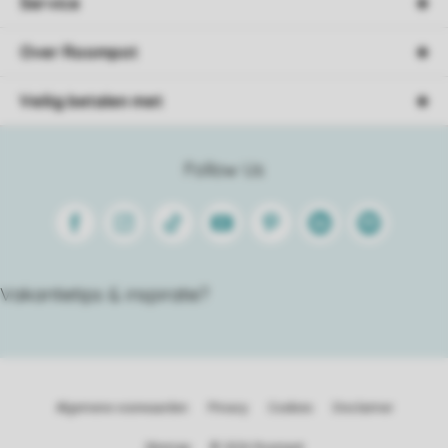
Service
Over Roompot
Veilig betalen met
Follow Us
Facebook
Instagram
Tiktok
Youtube
Pinterest
Linkedin
Spotify
Vakantietips & inspiratie?
Algemene voorwaarden
Privacy
Cookies
Disclaimer