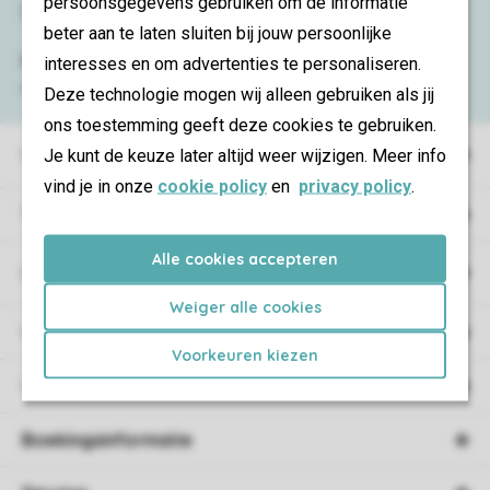
persoonsgegevens gebruiken om de informatie
Service & contact
beter aan te laten sluiten bij jouw persoonlijke
Bekijk de
veelgestelde vragen
of neem
interesses en om advertenties te personaliseren.
contact op met het
Contact Center
.
Deze technologie mogen wij alleen gebruiken als jij
ons toestemming geeft deze cookies te gebruiken.
Vakantieparken
Je kunt de keuze later altijd weer wijzigen. Meer info
vind je in onze
cookie policy
en
privacy policy
.
Type vakantie
Alle cookies accepteren
Campings
Weiger alle cookies
Vakantieverblijf
Voorkeuren kiezen
Verblijf
Boekingsinformatie