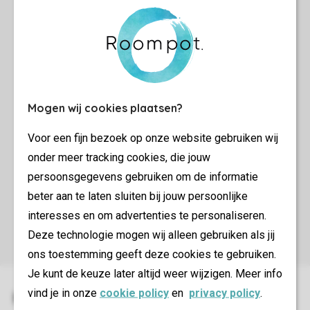
Mogen wij cookies plaatsen?
Voor een fijn bezoek op onze website gebruiken wij
onder meer tracking cookies, die jouw
persoonsgegevens gebruiken om de informatie
beter aan te laten sluiten bij jouw persoonlijke
interesses en om advertenties te personaliseren.
Deze technologie mogen wij alleen gebruiken als jij
ons toestemming geeft deze cookies te gebruiken.
Je kunt de keuze later altijd weer wijzigen. Meer info
vind je in onze
cookie policy
en
privacy policy
.