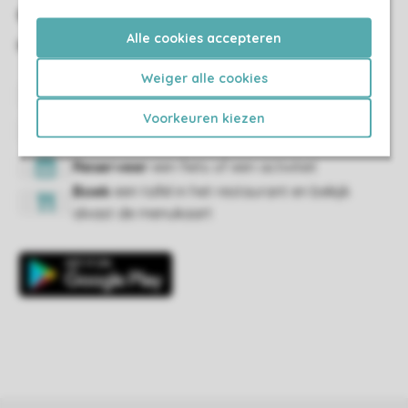
Alle cookies accepteren
Weiger alle cookies
Voorkeuren kiezen