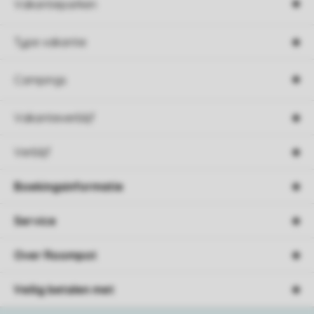
Vakantieparken
Type vakantie
Campings
Vakantieverblijf
Verblijf
Boekingsinformatie
Service
Over Roompot
Veilig betalen met