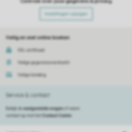
Controle over jouw gegevens & privacy
Instellingen wijzigen
Veilig en snel online boeken
SSL certificaat
Veilige gegevensoverdracht
Veilige betaling
Service & contact
Bekijk de
veelgestelde vragen
of neem
contact op met het
Contact Center
.