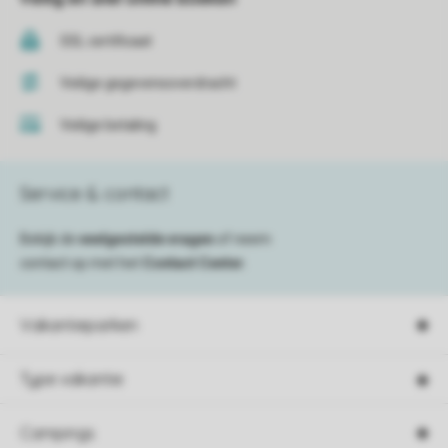
SSL certificaat
Veilige gegevensoverdracht
Veilige betaling
Service & contact
Bekijk de
veelgestelde vragen
of neem
contact op met het
Contact Center
.
Vakantieparken
Type vakantie
Campings