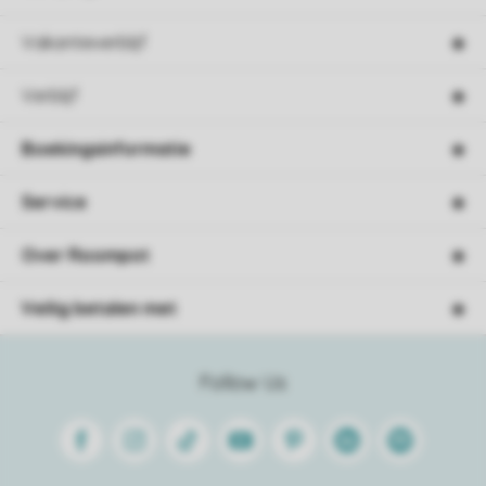
Vakantieverblijf
Verblijf
Boekingsinformatie
Service
Over Roompot
Veilig betalen met
Follow Us
Facebook
Instagram
Tiktok
Youtube
Pinterest
Linkedin
Spotify