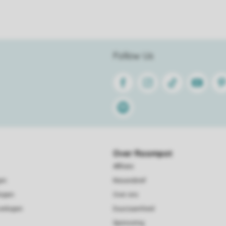
Follow Us
Facebook
Instagram
Tiktok
Youtube
Pin
Spotify
Over Roompot
Affiliate
gen
Nieuwsbrief
kopen
Over ons
verkopen
Duurzaamheid
Sponsoring