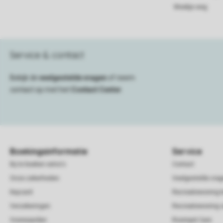
Weekje weg
Service & contact
Bekijk de
veelgestelde vragen
of neem
contact op met het
Contact Center
.
Boekingsinformatie
Service
Bij te boeken extra's
Contact
Onze zekerheden
Veelgestelde vra
Keycard
Recreatiewoning 
Verzekeringen
Recreatiewoning 
Voorwaarden
Roompot Care