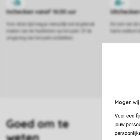
Voor deze tijd mag je natuurlijk wel al gebruik
De rest van de 
maken van de faciliteiten op het park. Of de
harte welkom bi
omgeving van het park ontdekken.
Mogen wij
Voor een fi
jouw persoo
W
persoonlijk