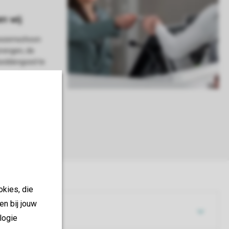
 bezemschoon
brengen, de
 beddengoed te
okies, die
en bij jouw
logie