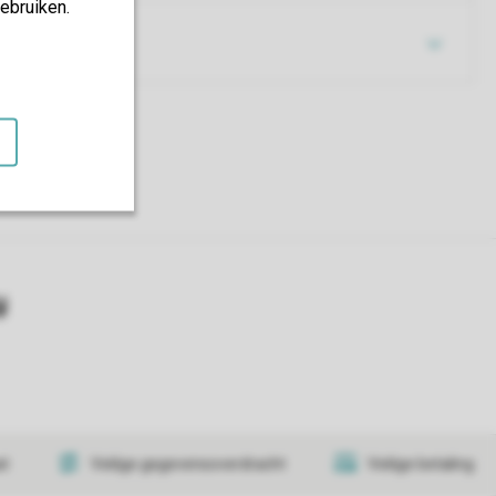
ebruiken.
y
at
Veilige gegevensoverdracht
Veilige betaling