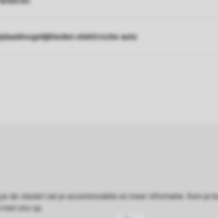
arkeren
plaadmogelijkheden elektrische auto