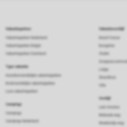
Vakantieparken
Vakantieverblijf
Vakantieparken Nederland
Beach house
Vakantieparken België
Bungalow
Vakantieparken Duitsland
Chalet
Groepsaccommod
Type vakantie
Lodge
Huisdiervriendelijke vakantieparken
Strandhuis
Kindvriendelijke vakantieparken
Villa
Luxe vakantieparken
Verblijf
Campings
Last minutes
Campings
Midweek weg
Campings Nederland
Weekendje weg