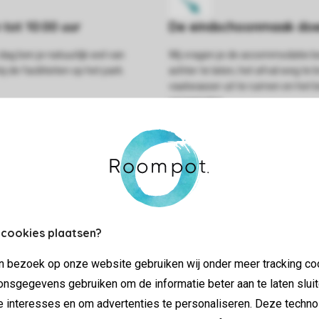
dag ben je natuurlijk wel van
Wij vragen je de accommodatie
j de faciliteiten op het park.
achter te laten, het afval weg te 
vaatwasser uit te ruimen en het
verzamelen.
 cookies plaatsen?
jn bezoek op onze website gebruiken wij onder meer tracking co
nsgegevens gebruiken om de informatie beter aan te laten sluit
ifi
e interesses en om advertenties te personaliseren. Deze techno