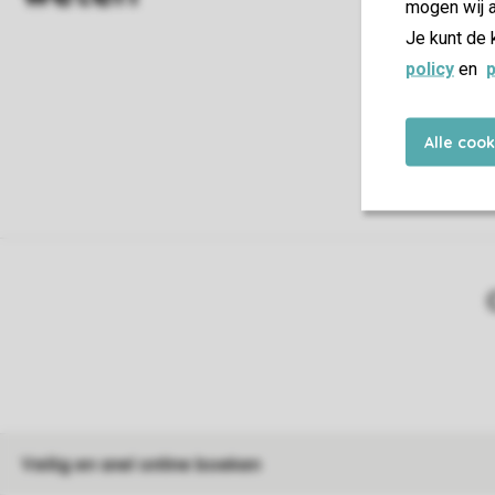
mogen wij a
Je kunt de 
H
policy
en
p
Alle coo
Veilig en snel online boeken