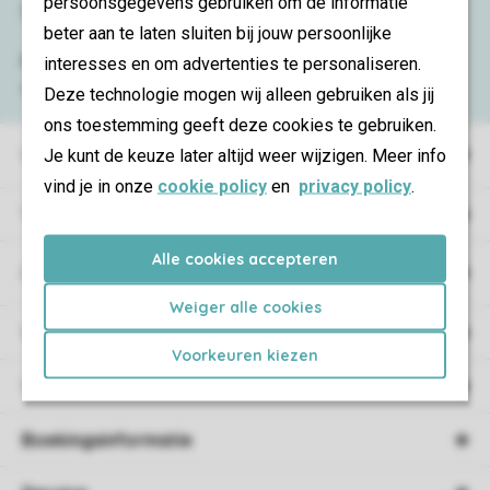
persoonsgegevens gebruiken om de informatie
Service & contact
beter aan te laten sluiten bij jouw persoonlijke
Bekijk de
veelgestelde vragen
of neem
interesses en om advertenties te personaliseren.
contact op met het
Contact Center
.
Deze technologie mogen wij alleen gebruiken als jij
ons toestemming geeft deze cookies te gebruiken.
Vakantieparken
Je kunt de keuze later altijd weer wijzigen. Meer info
vind je in onze
cookie policy
en
privacy policy
.
Type vakantie
Alle cookies accepteren
Campings
Weiger alle cookies
Vakantieverblijf
Voorkeuren kiezen
Verblijf
Boekingsinformatie