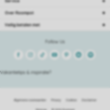
Service
Over Roompot
Veilig betalen met
Follow Us
Facebook
Instagram
Tiktok
Youtube
Pinterest
Linkedin
Spotify
Vakantietips & inspiratie?
Algemene voorwaarden
Privacy
Cookies
Disclaimer