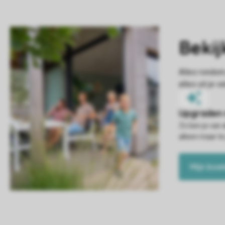
Zo ben je van 
alleen maar te
Mijn boe