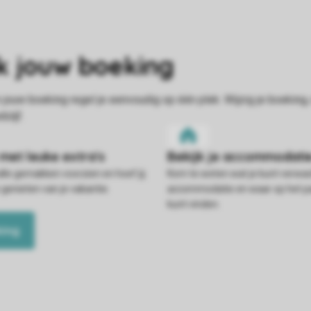
alle gemakken voorzien en hoef jij
Kom te weten wat je kunt verwac
 genieten van je vakantie.
accommodatie en waar op het pa
kunt vinden.
king