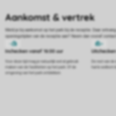
Voor deze tijd mag je natuurlijk wel al gebruik
De rest van de 
maken van de faciliteiten op het park. Of de
harte welkom bi
omgeving van het park ontdekken.