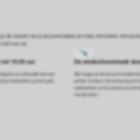
dag ben je natuurlijk wel van
Wij vragen je de accommodatie
j de faciliteiten op het park.
achter te laten, het afval weg te 
vaatwasser uit te ruimen en het
verzamelen.