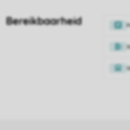
P
O
O