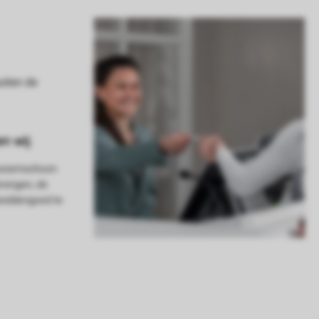
 bezemschoon
brengen, de
 beddengoed te