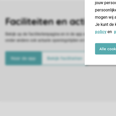
jouw persoo
persoonlijk
mogen wij a
Je kunt de 
policy
en
p
Alle coo
Naar de app
Bekijk faciliteiten