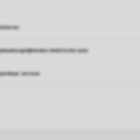
arkeren
plaadmogelijkheden elektrische auto
penbaar vervoer