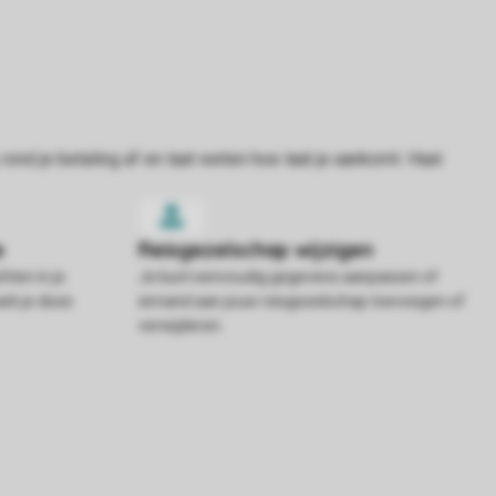
hten in je
Je kunt eenvoudig gegevens aanpassen of
rk je deze
iemand aan jouw reisgezelschap toevoegen of
verwijderen.