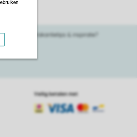
ebruiken.
Vakantietips & inspiratie?
terest
Linkedin
Veilig betalen met