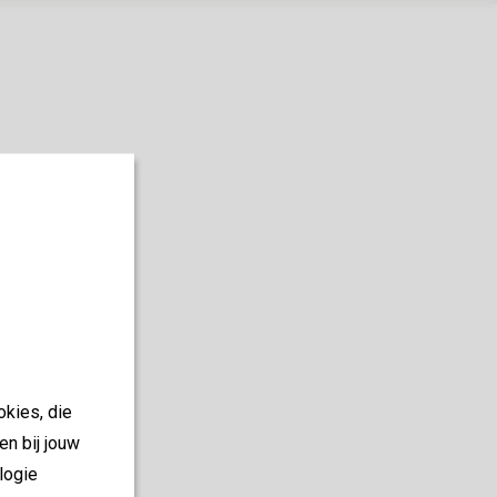
okies, die
en bij jouw
logie