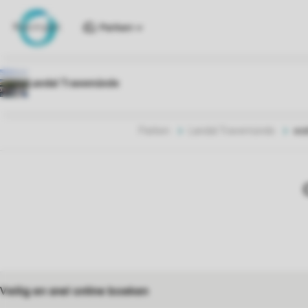
Parken
Parken
Landal Travemünde
wat
Veilig en snel online boeken