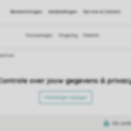
Bestemmingen
Aanbiedingen
Service & Contact
erfront
Controle over jouw gegevens & privac
Instellingen wijzigen
SSL certif