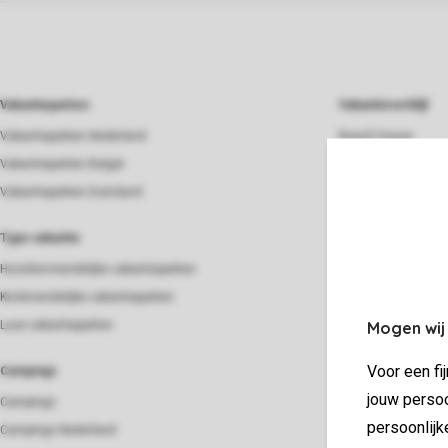
Vakantieparken
Vakantieverblijf
Vakantieparken Nederland
Beach house
Vakantieparken België
Bungalow
Vakantieparken Duitsland
Chalet
Groepsaccommoda
Type vakantie
Lodge
Huisdiervriendelijke vakantieparken
Strandhuis
Kindvriendelijke vakantieparken
Villa
Mogen wij
Luxe vakantieparken
Verblijf
Voor een fi
Campings
Last minutes
jouw persoo
Campings
Midweek weg
persoonlijk
Campings Nederland
Weekendje weg