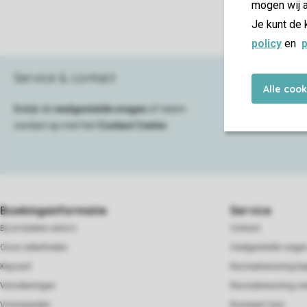
mogen wij a
Weekje weg
Je kunt de 
policy
en
p
Service & contact
Alle coo
Bekijk de
veelgestelde vragen
of neem
contact op met het
Contact Center
.
Boekingsinformatie
Service
Bij te boeken extra's
Contact
Onze zekerheden
Veelgestelde vrage
Keycard
Recreatiewoning ko
Verzekeringen
Recreatiewoning ve
Voorwaarden
Roompot Care