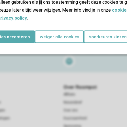
lleen gebruiken als jij ons toestemming geeft deze cookies te g
keuze later altijd weer wijzigen. Meer info vind je in onze
cookie
rivacy policy
.
Follow Us
kies accepteren
Weiger alle cookies
Voorkeuren kiezen
Facebook
Instagram
Tiktok
Youtube
Pin
Spotify
Over Roompot
Affiliate
n
Nieuwsbrief
pen
Over ons
rkopen
Duurzaamheid
Sponsoring