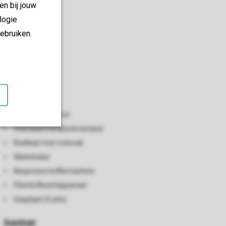
en bij jouw
logie
ebruiken.
Keuken
Open keuken
Vaatwasser
Combimagnetron
Standaard keukeninventaris
Koelkast met vriesvak
Waterkoker
Nespresso koffiemachine
Filterkoffiezetapparaat
Gasplaat (4-pits)
Sanitair