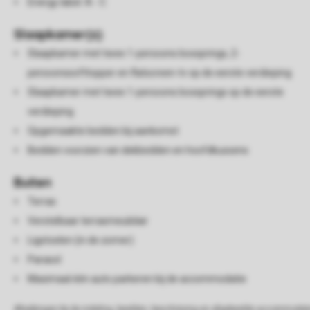
Energy label: A - C
Slaapkamer(s)
Slaapkamer met twee 1-persoons boxsprings, 2-
persoonssofttopper en flatscreen-tv op de eerste verdieping
Slaapkamer met twee 1-persoons boxsprings op de eerste
verdieping
Opgemaakte bedden bij aankomst
Bedden voorzien van dekbedden en hoofdkussens
Buiten
Terras
Verstelbaar terrasmeubilair
Ligstoelen (in de zomer)
Parasol
Maximaal één auto parkeren bij de accommodatie
Afwijkingen bij de indeling, beelden, beschrijving en afgebeelde accommodati