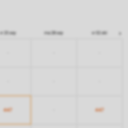
vr 25 sep
ma 28 sep
vr 02 okt
-
-
-
-
-
-
447
447
-