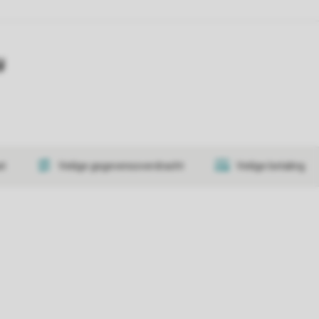
y
at
Veilige gegevensoverdracht
Veilige betaling