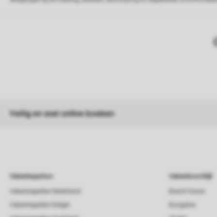
Veilig en snel online boeken
Vakantieparken
Vakantieverblijf
Vakantieparken Nederland
Beach house
Vakantieparken België
Bungalow