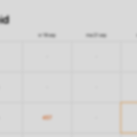
id
vr 18 sep
ma 21 sep
-
-
-
-
457
-