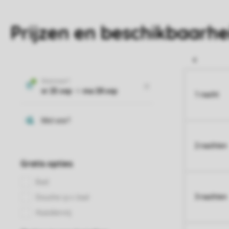
Prijzen en beschikbaarhe
1 nacht
2 nachten
3 nachten