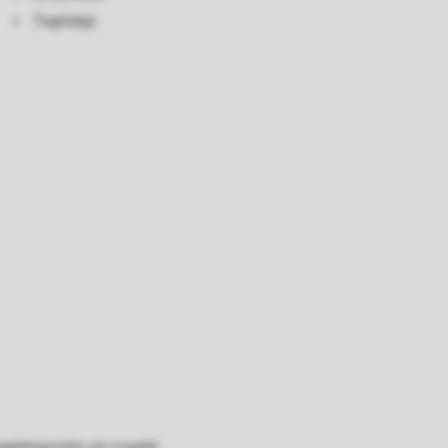
Traphekje
eplattegronden zijn mogelijk.