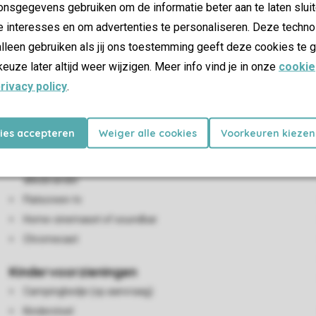
nsgegevens gebruiken om de informatie beter aan te laten sluit
e interesses en om advertenties te personaliseren. Deze techno
lleen gebruiken als jij ons toestemming geeft deze cookies te g
keuze later altijd weer wijzigen. Meer info vind je in onze
cookie
rivacy policy
.
Woon-/eetkamer
Zithoek
kies accepteren
Weiger alle cookies
Voorkeuren kiezen
Eethoek
Meerdere woningen beschikken over een open haard of
allesbrander
Flatscreen-tv
Home-cinemaset of soundbar
Chromecast
Kindervoorzieningen
Campingbedje (op aanvraag)
Kinderstoel