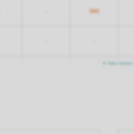
542
-
-
-
Meer nachten