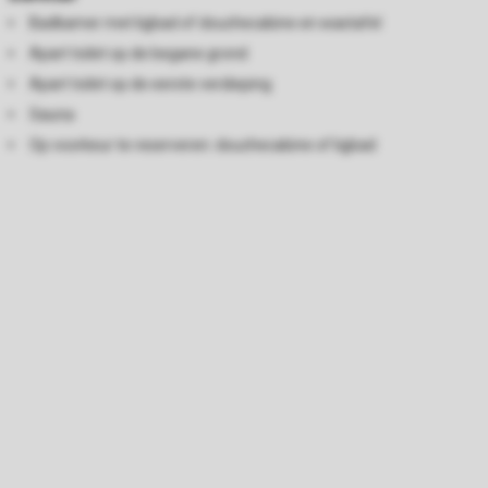
Badkamer met ligbad of douchecabine en wastafel
Apart toilet op de begane grond
Apart toilet op de eerste verdieping
Sauna
Op voorkeur te reserveren: douchecabine of ligbad