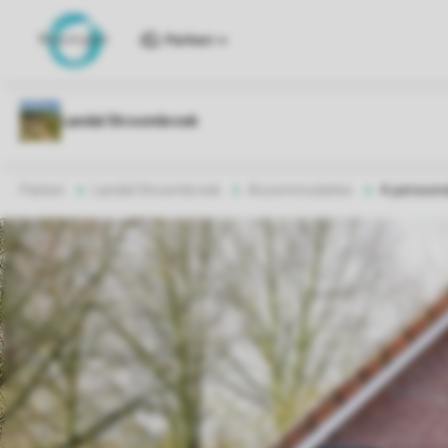
Parken
Parken
Landal Stroombroek
Accommodaties
4-persoon