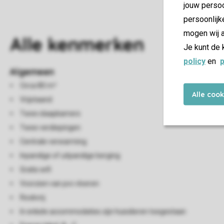
jouw persoo
persoonlijk
mogen wij a
Alle
kenmerken
Je kunt de 
policy
en
p
Algemeen
Circa 80 m²
Alle coo
Vrijstaand
Twee slaapkamers
Twee verdiepingen
Centrale verwarming
Inpandige of uitpandige berging
Gratis wifi
Voorzien van pvc vloeren
Rookvrij
In enkele accommodaties zijn huisdieren toegestaan