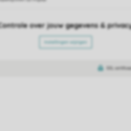
Controle over jouw gegevens & privac
Instellingen wijzigen
SSL certifica