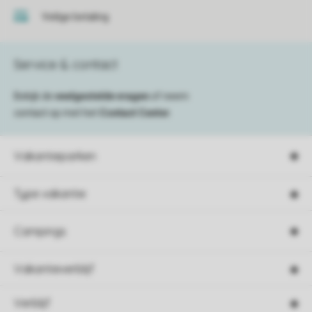
Veilige betaling
Service & contact
Bekijk de
veelgestelde vragen
of neem
contact op met het
Contact Center
.
Vakantieparken
Type vakantie
Campings
Vakantieverblijf
Verblijf