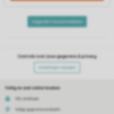
Controle over jouw gegevens & privacy
Instellingen wijzigen
Veilig en snel online boeken
SSL certificaat
Veilige gegevensoverdracht