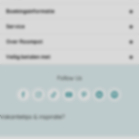
Boekingsinformatie
Service
Over Roompot
Veilig betalen met
Follow Us
Facebook
Instagram
Tiktok
Youtube
Pinterest
Linkedin
Spotify
Vakantietips & inspiratie?